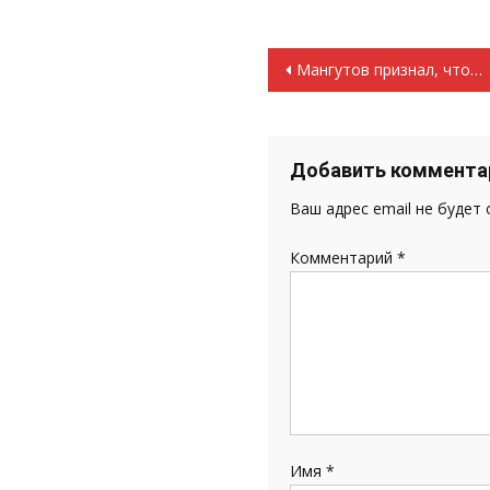
Навигация
Мангутов признал, что в Инсаре есть бомжи – поджигатели…
по
записям
Добавить коммента
Ваш адрес email не будет
Комментарий
*
Имя
*