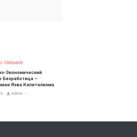
но-Экономический
р Безработица –
имая Язва Капитализма
20
Admin