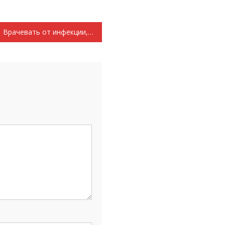
Врачевать от инфекции, а не плодить общественные болезни. Заявление Президиума ЦК КПРФ