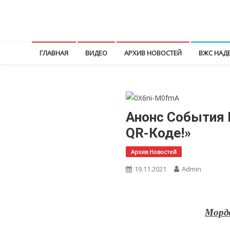
Перейти
к
КПРФ Мордовия
Мордовское Региональное отделение КПРФ
содержимому
ГЛАВНАЯ
ВИДЕО
АРХИВ НОВОСТЕЙ
ВЖС НАД
Анонс События 
QR-Коде!»
Архив Новостей
19.11.2021
Admin
Морд