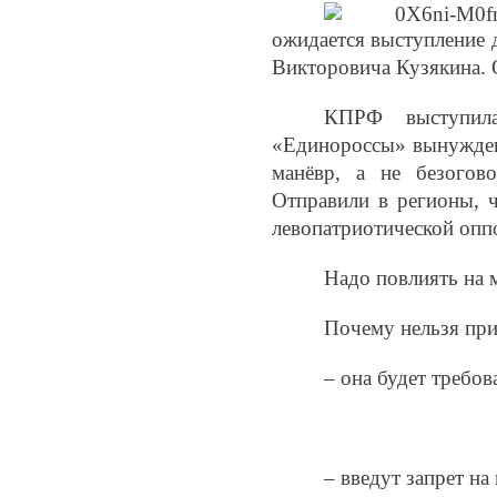
ожидается выступление 
Викторовича Кузякина. 
КПРФ выступил
«Единороссы» вынуждены
манёвр, а не безогов
Отправили в регионы, ч
левопатриотической опп
Надо повлиять на м
Почему нельзя пр
– она будет требо
– введут запрет н