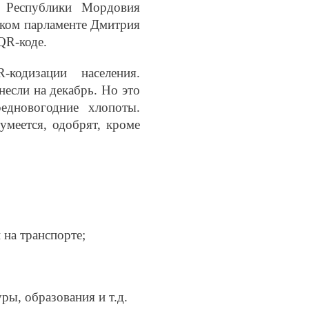
я Республики Мордовия
ском парламенте Дмитрия
QR
-коде.
R
-кодизации населения.
если на декабрь. Но это
едновогодние хлопоты.
умеется, одобрят, кроме
 на транспорте;
ры, образования и т.д.