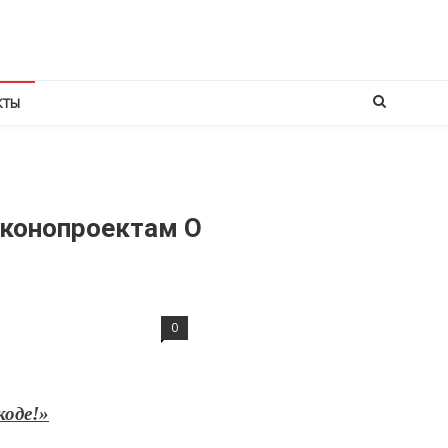
КТЫ
аконопроектам О
0
коде!»