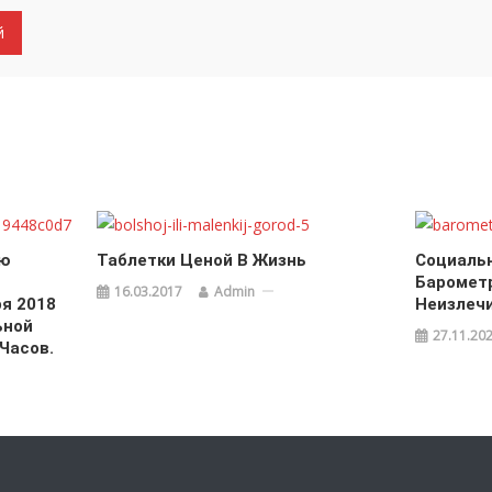
ию
Таблетки Ценой В Жизнь
Социаль
Баромет
16.03.2017
Admin
я 2018
Неизлеч
ьной
27.11.20
 Часов.