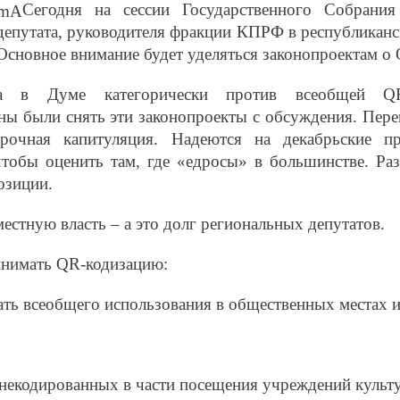
Сегодня на сессии Государственного Собрани
депутата, руководителя фракции КПРФ в республикан
Основное внимание будет уделяться законопроектам о
а в Думе категорически против всеобщей
Q
 были снять эти законопроекты с обсуждения. Перен
орочная капитуляция. Надеются на декабрьские пр
тобы оценить там, где «едросы» в большинстве. Раз
озиции.
естную власть – а это долг региональных депутатов.
инимать
QR
-кодизацию:
вать всеобщего использования в общественных местах и
а некодированных в части посещения учреждений культу