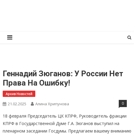
Перейти
КПРФ Мордовия
Мордовское Региональное отделение КПРФ
к
содержимому
Геннадий Зюганов: У России Нет
Права На Ошибку!
Архив Новостей
0
21.02.2025
Алина Хрипунова
18 февраля Председатель ЦК КПРФ, Руководитель фракции
КПРФ в Государственной Думе Г.А. Зюганов выступил на
пленарном заседании Госдумы. Предлагаем вашему вниманию