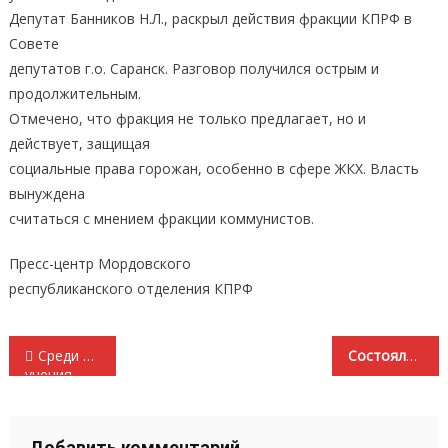
Депутат Банников Н.Л., раскрыл действия фракции КПРФ в
Совете
депутатов г.о. Саранск. Разговор получился острым и
продолжительным.
Отмечено, что фракция не только предлагает, но и
действует, защищая
социальные права горожан, особенно в сфере ЖКХ. Власть
вынуждена
считаться с мнением фракции коммунистов.
Пресс-центр Мордовского
республиканского отделения КПРФ
Навигация
Среди молодёжи растут сторонники марксистско-ленинского
Состоялось Всероссийское совещание партийного актива КПРФ
учения
по
записям
Добавить комментарий