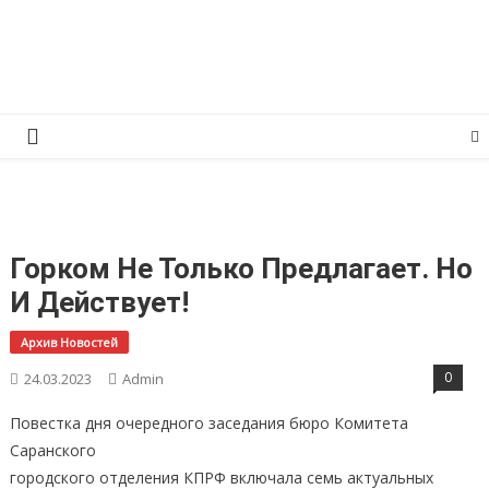
Перейти
КПРФ Мордовия
Мордовское Региональное отделение КПРФ
к
содержимому
Горком Не Только Предлагает. Но
И Действует!
Архив Новостей
0
24.03.2023
Admin
Повестка дня очередного заседания бюро Комитета
Саранского
городского отделения КПРФ включала семь актуальных