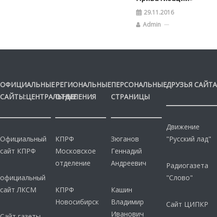
29.11.2016
Admin
ОФИЦИАЛЬНЫЕ
РЕГИОНАЛЬНЫЕ
ПЕРСОНАЛЬНЫЕ
ДРУЗЬЯ САЙТА
САЙТЫ:ЦЕНТРАЛЬНЫЕ
ОТДЕЛЕНИЯ
СТРАНИЦЫ
Движение
Официальный
КПРФ
Зюганов
"Русский лад"
сайт КПРФ
Московское
Геннадий
отделение
Андреевич
Радиогазета
официальный
"Слово"
сайт ЛКСМ
КПРФ
Кашин
Новосибирск
Владимир
Сайт ЦИПКР
Иванович
Сайт газеты