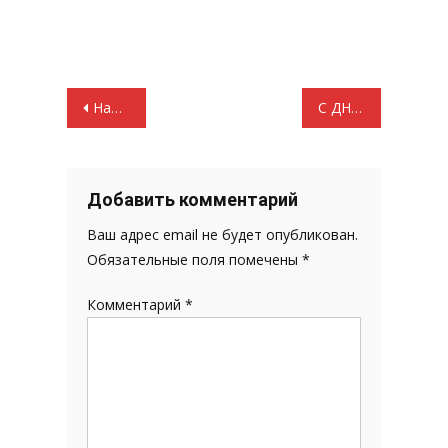
Навигация
Наши инициативы прокладывают путь к победе
С ДНЁМ РОССИЙСКОГО СТУДЕНЧЕСТВА!
по
записям
Добавить комментарий
Ваш адрес email не будет опубликован.
Обязательные поля помечены
*
Комментарий
*