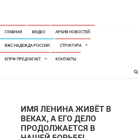
Перейти
к
КПРФ Мордовия
Мордовское Региональное отделение КПРФ
содержимому
ГЛАВНАЯ
ВИДЕО
АРХИВ НОВОСТЕЙ
ВЖС НАДЕЖДА РОССИИ
СТРУКТУРА
КПРФ ПРЕДЛАГАЕТ
КОНТАКТЫ
ИМЯ ЛЕНИНА ЖИВЁТ В
ВЕКАХ, А ЕГО ДЕЛО
ПРОДОЛЖАЕТСЯ В
НАШЕЙ БОРЬБЕ!