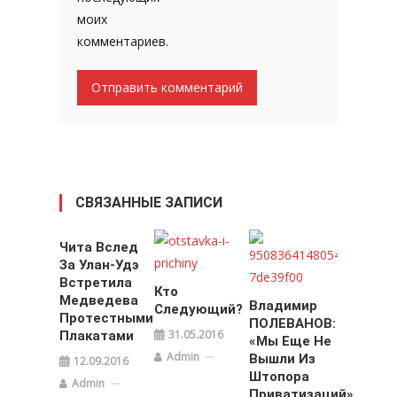
моих
комментариев.
СВЯЗАННЫЕ ЗАПИСИ
Чита Вслед
За Улан-Удэ
Встретила
Кто
Медведева
Владимир
Следующий?
Протестными
ПОЛЕВАНОВ:
31.05.2016
Плакатами
«Мы Еще Не
Admin
Вышли Из
12.09.2016
Штопора
Admin
Приватизаций»