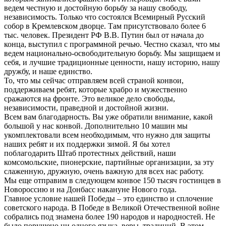
ведем честную и достойную борьбу за нашу свободу,
независимость. Только что состоялся Всемирный Русский
собор в Кремлевском дворце. Там присутствовало более 6
тыс. человек. Президент РФ В.В. Путин был от начала до
конца, выступил с программной речью. Честно сказал, что мы
ведем национально-освободительную борьбу. Мы защищаем и
себя, и лучшие традиционные ценности, нашу историю, нашу
дружбу, и наше единство.
То, что мы сейчас отправляем всей страной конвои,
поддерживаем ребят, которые храбро и мужественно
сражаются на фронте. Это великое дело свободы,
независимости, праведной и достойной жизни.
Всем вам благодарность. Вы уже обратили внимание, какой
большой у нас конвой. Дополнительно 10 машин мы
укомплектовали всем необходимым, что нужно для защиты
наших ребят и их поддержки зимой. Я бы хотел
поблагодарить Штаб протестных действий, наши
комсомольские, пионерские, партийные организации, за эту
слаженную, дружную, очень важную для всех нас работу.
Мы еще отправим в следующем конвое 150 тысяч гостинцев в
Новороссию и на Донбасс накануне Нового года.
Главное условие нашей Победы – это единство и сплочение
советского народа. В Победе в Великой Отечественной войне
собрались под знамена более 190 народов и народностей. Не
было порушено ни одного языка, веры, традиций. В этом