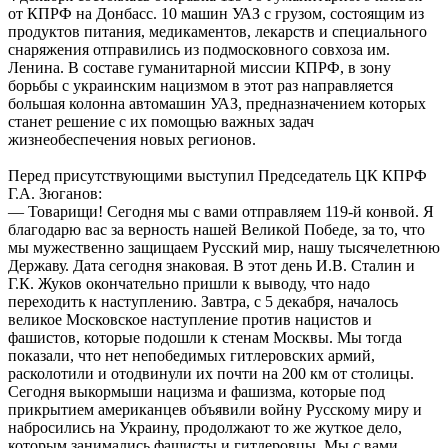
от КПРФ на Донбасс. 10 машин УАЗ с грузом, состоящим из
продуктов питания, медикаментов, лекарств и специального
снаряжения отправились из подмосковного совхоза им.
Ленина. В составе гуманитарной миссии КПРФ, в зону
борьбы с украинским нацизмом в этот раз направляется
большая колонна автомашин УАЗ, предназначением которых
станет решение с их помощью важных задач
жизнеобеспечения новых регионов.
Перед присутствующими выступил Председатель ЦК КПРФ
Г.А. Зюганов:
— Товарищи! Сегодня мы с вами отправляем 119-й конвой. Я
благодарю вас за верность нашей Великой Победе, за то, что
мы мужественно защищаем Русский мир, нашу тысячелетнюю
Державу. Дата сегодня знаковая. В этот день И.В. Сталин и
Г.К. Жуков окончательно пришли к выводу, что надо
переходить к наступлению. Завтра, с 5 декабря, началось
великое Московское наступление против нацистов и
фашистов, которые подошли к стенам Москвы. Мы тогда
показали, что нет непобедимых гитлеровских армий,
расколотили и отодвинули их почти на 200 км от столицы.
Сегодня выкормыши нацизма и фашизма, которые под
прикрытием американцев объявили войну Русскому миру и
набросились на Украину, продолжают то же жуткое дело,
которым занимались фашисты и гитлеровцы. Мы с вами