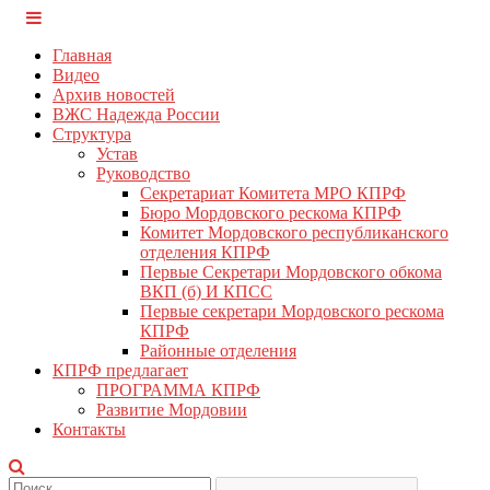
Перейти
КПРФ Мордовия
Мордовское Региональное отделение КПРФ
к
Главная
содержимому
Видео
Архив новостей
ВЖС Надежда России
Структура
Устав
Руководство
Секретариат Комитета МРО КПРФ
Бюро Мордовского рескома КПРФ
Комитет Мордовского республиканского
отделения КПРФ
Первые Секретари Мордовского обкома
ВКП (б) И КПСС
Первые секретари Мордовского рескома
КПРФ
Районные отделения
КПРФ предлагает
ПРОГРАММА КПРФ
Развитие Мордовии
Контакты