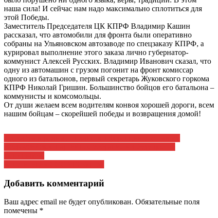
наша сила! И сейчас нам надо максимально сплотиться для
этой Победы.
Заместитель Председателя ЦК КПРФ Владимир Кашин
рассказал, что автомобили для фронта были оперативно
собраны на Ульяновском автозаводе по спецзаказу КПРФ, а
курировал выполнение этого заказа лично губернатор-
коммунист Алексей Русских. Владимир Иванович сказал, что
одну из автомашин с грузом погонит на фронт комиссар
одного из батальонов, первый секретарь Жуковского горкома
КПРФ Николай Гришин. Большинство бойцов его батальона –
коммунисты и комсомольцы.
От души желаем всем водителям конвоя хорошей дороги, всем
нашим бойцам – скорейшей победы и возвращения домой!
Навигация
2 декабря в режиме онлайн-конференции состоялось
Всероссийское партийное собрание «В будущее – с
по
Лениным!».
записям
Конституция СССР 1936 года
Добавить комментарий
Ваш адрес email не будет опубликован.
Обязательные поля
помечены
*