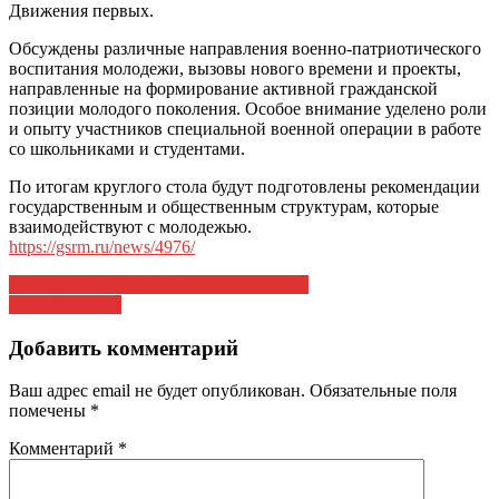
Движения первых.
Обсуждены различные направления военно-патриотического
воспитания молодежи, вызовы нового времени и проекты,
направленные на формирование активной гражданской
позиции молодого поколения. Особое внимание уделено роли
и опыту участников специальной военной операции в работе
со школьниками и студентами.
По итогам круглого стола будут подготовлены рекомендации
государственным и общественным структурам, которые
взаимодействуют с молодежью.
https://gsrm.ru/news/4976/
Навигация
Встреча с Главой Республки Мордовия
День Депутата
по
записям
Добавить комментарий
Ваш адрес email не будет опубликован.
Обязательные поля
помечены
*
Комментарий
*