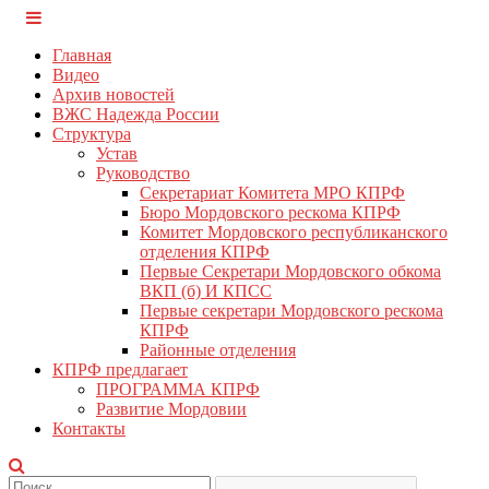
Перейти
КПРФ Мордовия
Мордовское Региональное отделение КПРФ
к
Главная
содержимому
Видео
Архив новостей
ВЖС Надежда России
Структура
Устав
Руководство
Секретариат Комитета МРО КПРФ
Бюро Мордовского рескома КПРФ
Комитет Мордовского республиканского
отделения КПРФ
Первые Секретари Мордовского обкома
ВКП (б) И КПСС
Первые секретари Мордовского рескома
КПРФ
Районные отделения
КПРФ предлагает
ПРОГРАММА КПРФ
Развитие Мордовии
Контакты