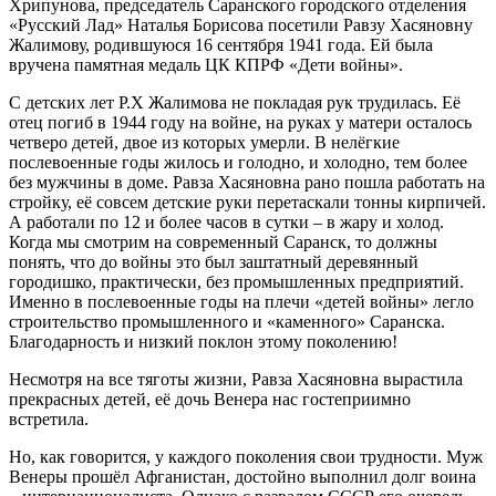
Хрипунова, председатель Саранского городского отделения
«Русский Лад» Наталья Борисова посетили Равзу Хасяновну
Жалимову, родившуюся 16 сентября 1941 года. Ей была
вручена памятная медаль ЦК КПРФ «Дети войны».
С детских лет Р.Х Жалимова не покладая рук трудилась. Её
отец погиб в 1944 году на войне, на руках у матери осталось
четверо детей, двое из которых умерли. В нелёгкие
послевоенные годы жилось и голодно, и холодно, тем более
без мужчины в доме. Равза Хасяновна рано пошла работать на
стройку, её совсем детские руки перетаскали тонны кирпичей.
А работали по 12 и более часов в сутки – в жару и холод.
Когда мы смотрим на современный Саранск, то должны
понять, что до войны это был заштатный деревянный
городишко, практически, без промышленных предприятий.
Именно в послевоенные годы на плечи «детей войны» легло
строительство промышленного и «каменного» Саранска.
Благодарность и низкий поклон этому поколению!
Несмотря на все тяготы жизни, Равза Хасяновна вырастила
прекрасных детей, её дочь Венера нас гостеприимно
встретила.
Но, как говорится, у каждого поколения свои трудности. Муж
Венеры прошёл Афганистан, достойно выполнил долг воина