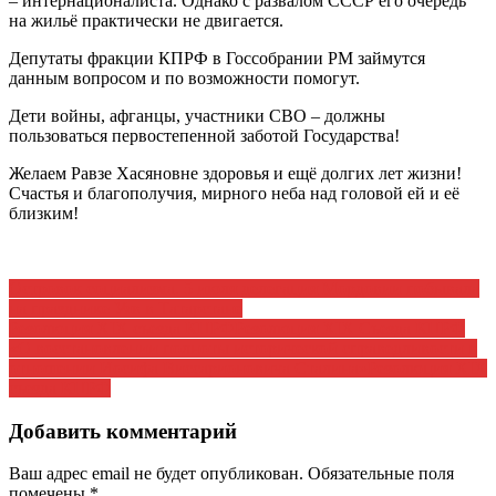
– интернационалиста. Однако с развалом СССР его очередь
на жильё практически не двигается.
Депутаты фракции КПРФ в Госсобрании РМ займутся
данным вопросом и по возможности помогут.
Дети войны, афганцы, участники СВО – должны
пользоваться первостепенной заботой Государства!
Желаем Равзе Хасяновне здоровья и ещё долгих лет жизни!
Счастья и благополучия, мирного неба над головой ей и её
близким!
Навигация
Островок социализма. 5 июля делегация Мордовии побывала
на празднике Уяв в Татарстане
по
Резолюция XIX съезда КПРФРезолюция XIX Съезда КПРФ
записям
«О восстановлении полноты исторической справедливости в
отношении Иосифа Виссарионовича Сталина»Резолюция XIX
съезда КПРФ
Добавить комментарий
Ваш адрес email не будет опубликован.
Обязательные поля
помечены
*