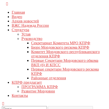
Перейти
КПРФ Мордовия
Мордовское Региональное отделение КПРФ
к
Главная
содержимому
Видео
Архив новостей
ВЖС Надежда России
Структура
Устав
Руководство
Секретариат Комитета МРО КПРФ
Бюро Мордовского рескома КПРФ
Комитет Мордовского республиканского
отделения КПРФ
Первые Секретари Мордовского обкома
ВКП (б) И КПСС
Первые секретари Мордовского рескома
КПРФ
Районные отделения
КПРФ предлагает
ПРОГРАММА КПРФ
Развитие Мордовии
Контакты