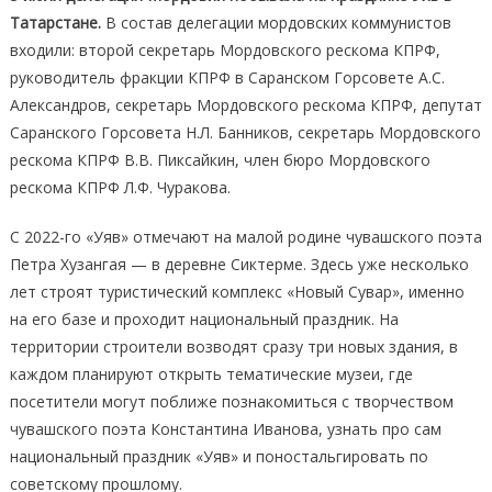
Татарстане.
В состав делегации мордовских коммунистов
входили: второй секретарь Мордовского рескома КПРФ,
руководитель фракции КПРФ в Саранском Горсовете А.С.
Александров, секретарь Мордовского рескома КПРФ, депутат
Саранского Горсовета Н.Л. Банников, секретарь Мордовского
рескома КПРФ В.В. Пиксайкин, член бюро Мордовского
рескома КПРФ Л.Ф. Чуракова.
С 2022-го «Уяв» отмечают на малой родине чувашского поэта
Петра Хузангая — в деревне Сиктерме. Здесь уже несколько
лет строят туристический комплекс «Новый Сувар», именно
на его базе и проходит национальный праздник. На
территории строители возводят сразу три новых здания, в
каждом планируют открыть тематические музеи, где
посетители могут поближе познакомиться с творчеством
чувашского поэта Константина Иванова, узнать про сам
национальный праздник «Уяв» и поностальгировать по
советскому прошлому.