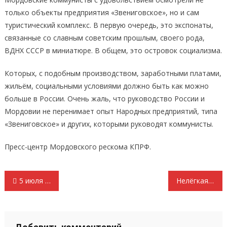
только объекты предприятия «Звениговское», но и сам
туристический комплекс. В первую очередь, это экспонаты,
связанные со славным советским прошлым, своего рода,
ВДНХ СССР в миниатюре. В общем, это островок социализма.
Которых, с подобным производством, заработными платами,
жильём, социальными условиями должно быть как можно
больше в России. Очень жаль, что руководство России и
Мордовии не перенимает опыт Народных предприятий, типа
«Звениговское» и других, которыми руководят коммунисты.
Пресс-центр Мордовского рескома КПРФ.
Навигация
5 июля в Подмосковье состоялся XIX Съезд КПРФ
Нелёгкая судьба «детей войны»
по
записям