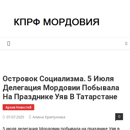
Перейти
КПРФ Мордовия
Мордовское Региональное отделение КПРФ
к
содержимому
Островок Социализма. 5 Июля
Делегация Мордовии Побывала
На Празднике Уяв В Татарстане
Архив Новостей
0
07.07.2025
Алина Хрипунова
5 июля делегация Мордовии побывала на празднике Уяв в