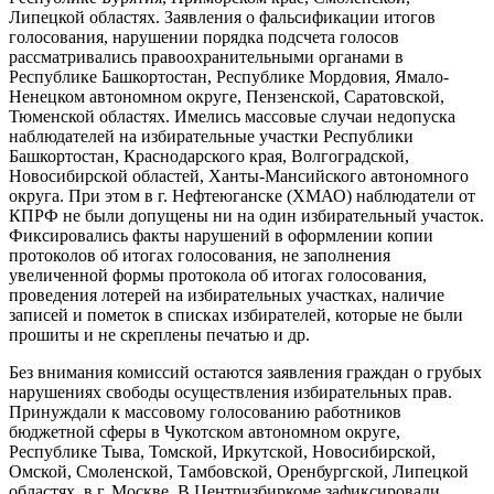
Липецкой областях. Заявления о фальсификации итогов
голосования, нарушении порядка подсчета голосов
рассматривались правоохранительными органами в
Республике Башкортостан, Республике Мордовия, Ямало-
Ненецком автономном округе, Пензенской, Саратовской,
Тюменской областях. Имелись массовые случаи недопуска
наблюдателей на избирательные участки Республики
Башкортостан, Краснодарского края, Волгоградской,
Новосибирской областей, Ханты-Мансийского автономного
округа. При этом в г. Нефтеюганске (ХМАО) наблюдатели от
КПРФ не были допущены ни на один избирательный участок.
Фиксировались факты нарушений в оформлении копии
протоколов об итогах голосования, не заполнения
увеличенной формы протокола об итогах голосования,
проведения лотерей на избирательных участках, наличие
записей и пометок в списках избирателей, которые не были
прошиты и не скреплены печатью и др.
Без внимания комиссий остаются заявления граждан о грубых
нарушениях свободы осуществления избирательных прав.
Принуждали к массовому голосованию работников
бюджетной сферы в Чукотском автономном округе,
Республике Тыва, Томской, Иркутской, Новосибирской,
Омской, Смоленской, Тамбовской, Оренбургской, Липецкой
областях, в г. Москве. В Центризбиркоме зафиксировали