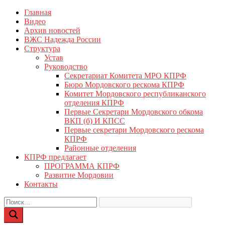
Перейти
Главная
КПРФ Мордовия
Мордовское Региональное отделение КПРФ
к
Видео
содержимому
Архив новостей
ВЖС Надежда России
Структура
Устав
Руководство
Секретариат Комитета МРО КПРФ
Бюро Мордовского рескома КПРФ
Комитет Мордовского республиканского
отделения КПРФ
Первые Секретари Мордовского обкома
ВКП (б) И КПСС
Первые секретари Мордовского рескома
КПРФ
Районные отделения
КПРФ предлагает
ПРОГРАММА КПРФ
Развитие Мордовии
Контакты