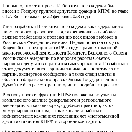
Напомню, что этот проект Избирательного кодекса был
внесен в Госдуму группой депутатов фракции КПРФ во главе
с Г.А.Зюгановым еще 22 февраля 2023 года
Идея разработки Избирательного кодекса как федерального
нормативного правового акта, закрепляющего наиболее
важные требования к проведению всех видов выборов в
Российской Федерации, не нова. Первая попытка создать
Кодекс была предпринята в1992 году в рамках плановой
законотворческой деятельности Комитета Верховного Совета
Российской Федерации по вопросам работы Советов
народных депутатов и развития самоуправления. Разработкой
этого документа впоследствии занимались политические
партии, экспертное сообщество, а также специалисты в
области избирательного права. Однако Государственной
Думой не был рассмотрен ни один из подобных проектов.
В основу проекта фракции КПРФ положены результаты
комплексного анализа федерального и регионального
законодательства о выборах, судебной практики, актов
международного права, а также анализа работы в
избирательных кампаниях последних лет многотысячной
армии активистов КПРФ и сторонников партии.
Основная цель проекта – демократизация российского