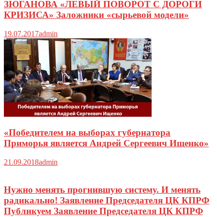
ЗЮГАНОВА «ЛЕВЫЙ ПОВОРОТ С ДОРОГИ
КРИЗИСА» Заложники «сырьевой модели»
19.07.2017
admin
«Победителем на выборах губернатора
Приморья является Андрей Сергеевич Ищенко»
21.09.2018
admin
Нужно менять прогнившую систему. И менять
радикально! Заявление Председателя ЦК КПРФ
Публикуем Заявление Председателя ЦК КПРФ