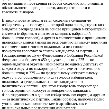
организации и проведения выборов сохраняются принципы
обязательности, периодичности, альтернативности и
гласности выборов.
В законопроекте предлагается сохранить смешанную
избирательную систему, при которой одна часть депутатских
мандатов распределяется на основе принципов мажоритарной
системы (избранным считается кандидат, набравший
большинство голосов), а другая в соответствии с принципами
пропорциональной (мандаты распределяются между партиями
в соответствии с числом поданных за них голосов,
избиратели голосуют за список кандидатов от партии). В
Государственную Думу Федерального Собрания Российской
Федерации избирается 450 депутатов, из них 225 — по
одномандатным округам (избирается по одному депутату от
каждого округа по мажоритарной системе относительного
большинства) и 225 — по федеральному избирательному
округу пропорционально числу голосов избирателей,
поданных за федеральные списки кандидатов от
политических партий. При этом избиратель получает два
голоса: одним он голосует за конкретного кандидата,
баллотирующегося в данном избирательном округе, а другим
— за политическую партию. Таким образом, наиболее полно
учитываются как политические (партийные), так и
индивидуальные предпочтения избирателей.