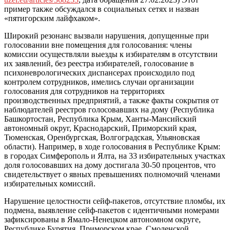
пример также обсуждался в социальных сетях и назван
«пятигорским лайфхаком».
Широкий резонанс вызвали нарушения, допущенные при
голосовании вне помещения для голосования: члены
комиссии осуществляли выезды к избирателям в отсутствии
их заявлений, без реестра избирателей, голосование в
психоневрологических диспансерах происходило под
контролем сотрудников, имелись случаи организации
голосования для сотрудников на территориях
производственных предприятий, а также факты сокрытия от
наблюдателей реестров голосовавших на дому (Республика
Башкортостан, Республика Крым, Ханты-Мансийский
автономный округ, Краснодарский, Приморский края,
Тюменская, Оренбургская, Волгоградская, Ульяновская
области). Например, в ходе голосования в Республике Крым:
в городах Симферополь и Ялта, на 33 избирательных участках
доля голосовавших на дому достигала 30-50 процентов, что
свидетельствует о явных превышениях полномочий членами
избирательных комиссий.
Нарушение целостности сейф-пакетов, отсутствие пломбы, их
подмена, выявление сейф-пакетов с идентичными номерами
зафиксированы в Ямало-Ненецком автономном округе,
Республике Бурятия, Приморском крае, Смоленской,