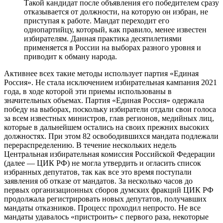
Такой кандидат после объявления его победителем сразу
отказывается от должности, на которую он избран, не
приступая к работе. Мандат переходит его
однопартийцу, который, как правило, менее известен
избирателям. Данная практика десятилетиями
применяется в России на выборах разного уровня и
приводит к обману народа.
Активнее всех такие методы использует партия «Единая
Россия». Не стала исключением избирательная кампания 2021
года, в ходе которой эти приемы использованы в
значительных объемах. Партия «Единая Россия» одержала
победу на выборах, поскольку избиратели отдали свои голоса
за всем известных министров, глав регионов, медийных лиц,
которые в дальнейшем остались на своих прежних высоких
должностях. При этом 82 освободившихся мандата подлежали
перераспределению. В течение нескольких недель
Центральная избирательная комиссия Российской Федерации
(далее — ЦИК РФ) не могла утвердить и огласить список
избранных депутатов, так как все это время поступали
заявления об отказе от мандатов. За несколько часов до
первых организационных сборов думских фракций ЦИК РФ
продолжала регистрировать новых депутатов, получавших
мандаты отказников. Процесс проходил непросто. Не все
мандаты удавалось «пристроить» с первого раза, некоторые