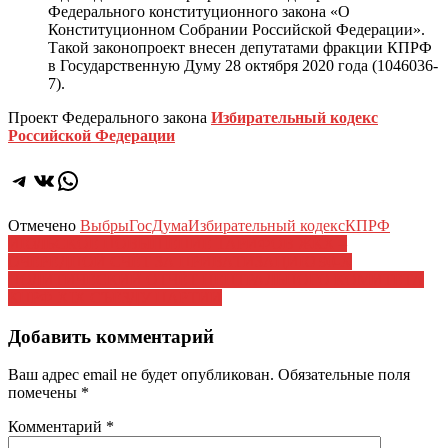
Федерального конституционного закона «О
Конституционном Собрании Российской Федерации».
Такой законопроект внесен депутатами фракции КПРФ
в Государственную Думу 28 октября 2020 года (1046036-
7).
Проект Федерального закона
Избирательный кодекс
Российской Федерации
Telegram
ВКонтакте
WhatsApp
Отмечено
Выбры
ГосДума
Избирательный кодекс
КПРФ
Навигация
ИЮЛЬСКОЕ ПОВЫШЕНИЕ ТАРИФОВ ЖКХ –
ОЧЕРЕДНОЙ СЧЁТ ЗА ПРИВАТИЗАЦИЮ 90-Х
по
ПОЛИТИЧЕСКИЙ ОТЧЁТ ЦЕНТРАЛЬНОГО КОМИТЕТА
записям
КПРФ XIX СЪЕЗДУ ПАРТИИ
Добавить комментарий
Ваш адрес email не будет опубликован.
Обязательные поля
помечены
*
Комментарий
*