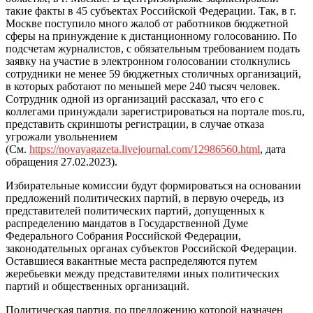
такие факты в 45 субъектах Российской Федерации. Так, в г.
Москве поступило много жалоб от работников бюджетной
сферы на принуждение к дистанционному голосованию. По
подсчетам журналистов, с обязательным требованием подать
заявку на участие в электронном голосовании столкнулись
сотрудники не менее 59 бюджетных столичных организаций,
в которых работают по меньшей мере 240 тысяч человек.
Сотрудник одной из организаций рассказал, что его с
коллегами принуждали зарегистрироваться на портале mos.ru,
представить скриншоты регистрации, в случае отказа
угрожали увольнением
(См.
https://novayagazeta.livejournal.com/12986560.html
, дата
обращения 27.02.2023).
Избирательные комиссии будут формироваться на основании
предложений политических партий, в первую очередь, из
представителей политических партий, допущенных к
распределению мандатов в Государственной Думе
Федерального Собрания Российской Федерации,
законодательных органах субъектов Российской Федерации.
Оставшиеся вакантные места распределяются путем
жеребьевки между представителями иных политических
партий и общественных организаций.
Политическая партия, по предложению которой назначен