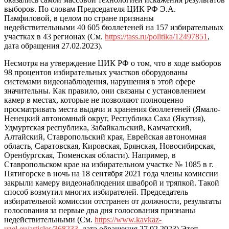
выборов. По словам Председателя ЦИК РФ Э.А.
Памфиловой, в целом по стране признаны
недействительными 40 605 бюллетеней на 157 избирательных
участках в 43 регионах (См.
https://tass.ru/politika/12497851
,
дата обращения 27.02.2023).
Несмотря на утверждение ЦИК РФ о том, что в ходе выборов
98 процентов избирательных участков оборудованы
системами видеонаблюдения, нарушения в этой сфере
значительны. Как правило, они связаны с установлением
камер в местах, которые не позволяют полноценно
просматривать места выдачи и хранения бюллетеней (Ямало-
Ненецкий автономный округ, Республика Саха (Якутия),
Удмуртская республика, Забайкальский, Камчатский,
Алтайский, Ставропольский края, Еврейская автономная
область, Саратовская, Кировская, Брянская, Новосибирская,
Оренбургская, Тюменская области). Например, в
Ставропольском крае на избирательном участке № 1085 в г.
Пятигорске в ночь на 18 сентября 2021 года члены комиссии
закрыли камеру видеонаблюдения шваброй и тряпкой. Такой
способ возмутил многих избирателей. Председатель
избирательной комиссии отстранен от должности, результаты
голосования за первые два дня голосования признаны
недействительными (См.
https://www.kavkaz-
uzel.eu/articles/368233
, дата обращения 27.02.2023) Этот