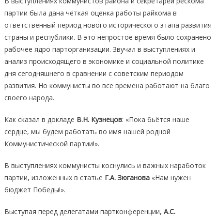
В выступлениях коммунистов района и секретарей рескома
партии была дана чёткая оценка работы райкома в
ответственный период нового исторического этапа развития
страны и республики. В это непростое время было сохранено
рабочее ядро парторганизации. Звучал в выступлениях и
анализ происходящего в экономике и социальной политике
дня сегодняшнего в сравнении с советским периодом
развития. Но коммунисты во все времена работают на благо
своего народа.
Как сказал в докладе
В.Н. Кузнецов
: «Пока бьётся наше
сердце, мы будем работать во имя нашей родной
Коммунистической партии!».
В выступлениях коммунисты коснулись и важных наработок
партии, изложенных в статье
Г.А. Зюганова
«Нам нужен
бюджет Победы!».
Выступая перед делегатами партконференции,
А.С.