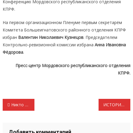
Конференцию Мордовского республиканского отделения
КПРФ.
На первом организационном Пленуме первым секретарём
Комитета Большеигнатовского районного отделения КПРФ
избран
Валентин Николаевич Кузнецов
. Председателем
Контрольно-ревизионной комиссии избрана
Анна Ивановна
Фёдорова
.
Пресс-центр Мордовского республиканского отделения
КПРФ.
Навигация
Никто не забыт, ничто не забыто
ИСТОРИЧЕСКИЙ ВКЛАД СОЦИАЛИЗМА В РАЗГРОМ ГИТЛЕРОВСКОГО ФАШИЗМА И ЯПОНСКОГО МИЛИТАРИЗМА И ЗАДАЧИ КОММУНИСТОВ НА СОВРЕМЕННОМ ЭТАПЕ
по
записям
Добавить комментарий