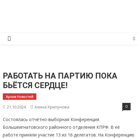
Перейти
КПРФ Мордовия
Мордовское Региональное отделение КПРФ
к
содержимому
РАБОТАТЬ НА ПАРТИЮ ПОКА
БЬЁТСЯ СЕРДЦЕ!
Архив Новостей
0
21.10.2024
Алина Хрипунова
Состоялась отчётно-выборная Конференция
Большеигнатовского районного отделения КПРФ. В её
работе приняли участие 13 из 16 делегатов. На Конференцию