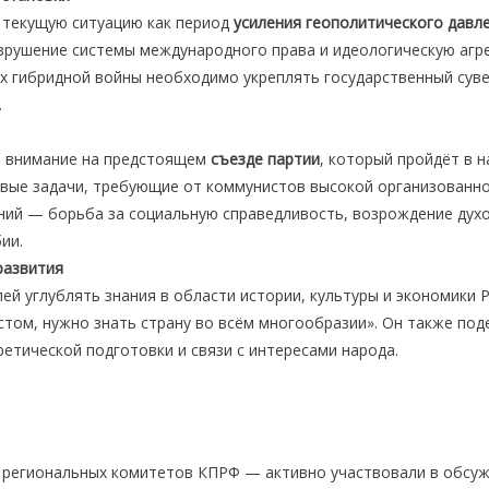
 текущую ситуацию как период
усиления геополитического давл
зрушение системы международного права и идеологическую агре
ях гибридной войны необходимо укреплять государственный сув
.
л внимание на предстоящем
съезде партии
, который пройдёт в н
вые задачи, требующие от коммунистов высокой организованно
ний — борьба за социальную справедливость, возрождение дух
бии.
развития
ей углублять знания в области истории, культуры и экономики 
том, нужно знать страну во всём многообразии». Он также под
етической подготовки и связи с интересами народа.
региональных комитетов КПРФ — активно участвовали в обсуж