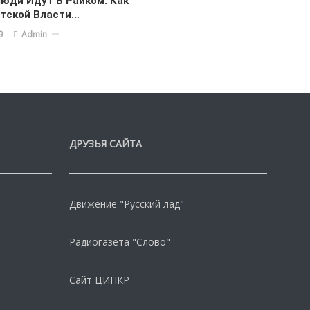
юди Идут В Райком. Как
етской Власти…
9
Admin
ДРУЗЬЯ САЙТА
Движение "Русский лад"
Радиогазета "Слово"
Сайт ЦИПКР