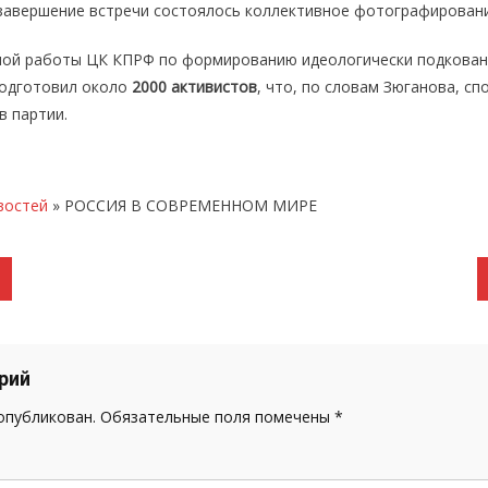
 завершение встречи состоялось коллективное фотографирован
ной работы ЦК КПРФ по формированию идеологически подкованн
подготовил около
2000 активистов
, что, по словам Зюганова, с
в партии.
востей
»
РОССИЯ В СОВРЕМЕННОМ МИРЕ
рий
 опубликован.
Обязательные поля помечены
*