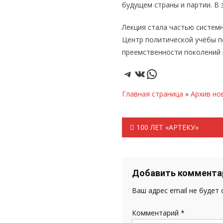
будущем страны и партии. В
Лекция стала частью систем
Центр политической учёбы 
преемственности поколений 
Telegram
ВКонтакте
WhatsApp
Главная страница
»
Архив но
Навигация
100 ЛЕТ «АРТЕКУ»
по
записям
Добавить коммента
Ваш адрес email не будет
Комментарий
*