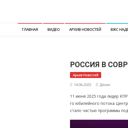
Перейти
к
КПРФ Мордовия
Мордовское Региональное отделение КПРФ
содержимому
ГЛАВНАЯ
ВИДЕО
АРХИВ НОВОСТЕЙ
ВЖС НАД
РОССИЯ В СОВ
Архив Новостей
14.06.2025
Денис
11 июня 2025 года лидер КПР
го юбилейного потока Центр
стало частью программы под