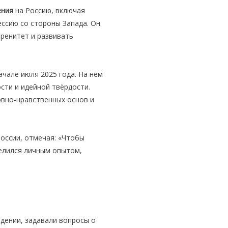
ения
на Россию, включая
ссию со стороны Запада. Он
еренитет и развивать
ачале июля 2025 года. На нём
сти и идейной твёрдости.
овно-нравственных основ и
России, отмечая: «Чтобы
елился личным опытом,
дении, задавали вопросы о