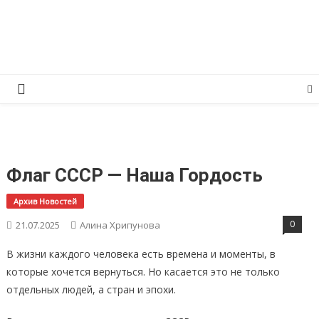
Перейти
КПРФ Мордовия
Мордовское Региональное отделение КПРФ
к
содержимому
Флаг СССР — Наша Гордость
Архив Новостей
0
21.07.2025
Алина Хрипунова
В жизни каждого человека есть времена и моменты, в
которые хочется вернуться. Но касается это не только
отдельных людей, а стран и эпохи.