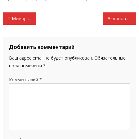
Навигация
Мемориал воинов-интернационалистов
Зюганов в Думе: Жесть, цифры, цифры и приговор курсу «ЕР»!
по
записям
Добавить комментарий
Ваш адрес email не будет опубликован.
Обязательные
поля помечены
*
Комментарий
*