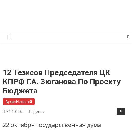
Перейти
КПРФ Мордовия
Мордовское Региональное отделение КПРФ
к
содержимому
12 Тезисов Председателя ЦК
КПРФ Г.А. Зюганова По Проекту
Бюджета
Архив Новостей
0
31.10.2025
Денис
22 октября Государственная дума