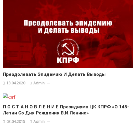
Преодолевать Эпидемию И Делать Выводы
13.04.2020
Admin
П О С Т А Н О В Л Е Н И Е Президиума ЦК КПРФ «О 145-
Летии Со Дня Рождения В.И.Ленина»
03.04.2015
Admin