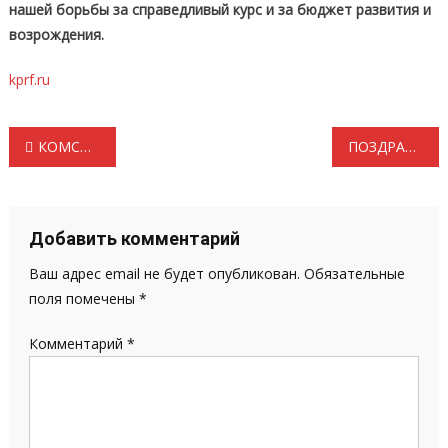
нашей борьбы за справедливый курс и за бюджет развития и
возрождения.
kprf.ru
Навигация
КОМСОМОЛ НЕ ПРОСТО ВОЗРАСТ, КОМСОМОЛ — МОЯ СУДЬБА!
ПОЗДРАВЛЯЕМ С ДНЁМ РОЖДЕНИЯ!
по
записям
Добавить комментарий
Ваш адрес email не будет опубликован.
Обязательные
поля помечены
*
Комментарий
*