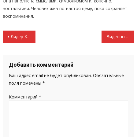
Она наполнена смыслами, символизмом и, конечно,
ностальгией. Человек жив по-настоящему, пока сохраняет
воспоминания.
Навигация
Лидер КПРФ поздравил МФК КПРФ с победой в Кубке Лиги по футзалу
Видеопоздравление с Новым 2026 годом Председателя ЦК КПРФ Г.А. Зюганова, подготовленное телеканалом «Красная линия»
по
записям
Добавить комментарий
Ваш адрес email не будет опубликован.
Обязательные
поля помечены
*
Комментарий
*