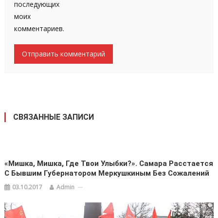
последующих
моих
комментариев.
СВЯЗАННЫЕ ЗАПИСИ
«Мишка, Мишка, Где Твои Улыбки?». Самара Расстается
С Бывшим Губернатором Меркушкиным Без Сожалений
03.10.2017
Admin