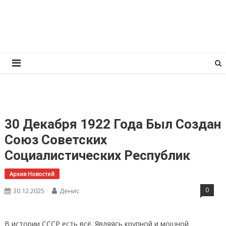
Перейти
КПРФ Мордовия
Мордовское Региональное отделение КПРФ
к
содержимому
30 Декабря 1922 Года Был Создан
Союз Советских
Социалистических Республик
Архив Новостей
0
30.12.2025
Денис
В истории СССР есть всё. Являясь крупной и мощной