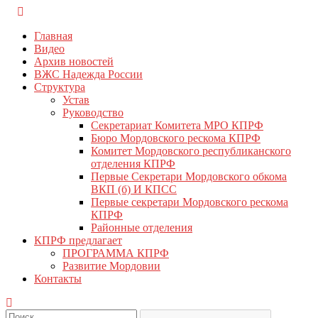
Перейти
КПРФ Мордовия
Мордовское Региональное отделение КПРФ
к
Главная
содержимому
Видео
Архив новостей
ВЖС Надежда России
Структура
Устав
Руководство
Секретариат Комитета МРО КПРФ
Бюро Мордовского рескома КПРФ
Комитет Мордовского республиканского
отделения КПРФ
Первые Секретари Мордовского обкома
ВКП (б) И КПСС
Первые секретари Мордовского рескома
КПРФ
Районные отделения
КПРФ предлагает
ПРОГРАММА КПРФ
Развитие Мордовии
Контакты