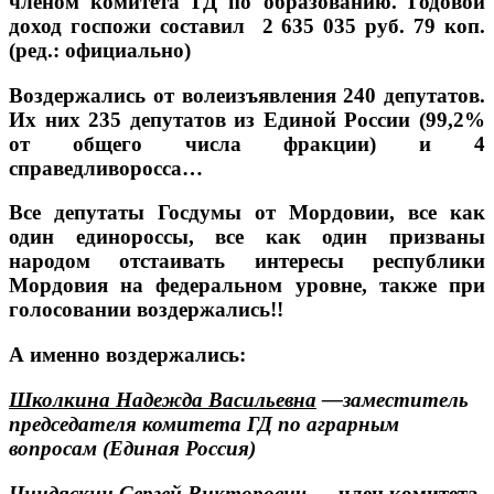
членом комитета ГД по образованию.
Годовой
доход госпожи составил
2 635 035 руб. 79 коп.
(ред.: официально)
Воздержались от волеизъявления 240 депутатов
.
Их них 235 депутатов из Единой России (99,2%
от общего числа фракции) и 4
справедливоросса…
Все депутаты Госдумы от Мордовии, все как
один единороссы, все как один призваны
народом отстаивать интересы республики
Мордовия на федеральном уровне, также при
голосовании воздержались!!
А именно воздержались:
Школкина Надежда Васильевна
—
з
аместитель
председателя комитета ГД по аграрным
вопросам (Единая Россия)
Чиндяскин Сергей Викторович
—
член комитета