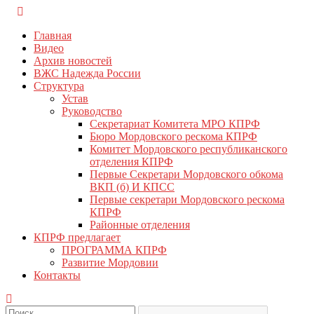
Перейти
КПРФ Мордовия
Мордовское Региональное отделение КПРФ
к
Главная
содержимому
Видео
Архив новостей
ВЖС Надежда России
Структура
Устав
Руководство
Секретариат Комитета МРО КПРФ
Бюро Мордовского рескома КПРФ
Комитет Мордовского республиканского
отделения КПРФ
Первые Секретари Мордовского обкома
ВКП (б) И КПСС
Первые секретари Мордовского рескома
КПРФ
Районные отделения
КПРФ предлагает
ПРОГРАММА КПРФ
Развитие Мордовии
Контакты