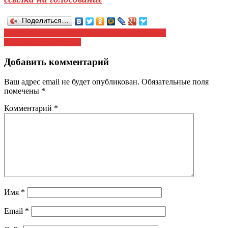
Поделиться…
Навигация
Единороссы снова наплевали на Детей войны
Комсомольские будни
по
записям
Добавить комментарий
Ваш адрес email не будет опубликован.
Обязательные поля
помечены
*
Комментарий
*
Имя
*
Email
*