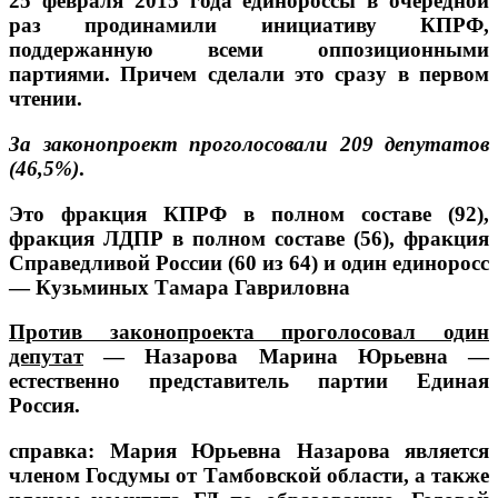
25 февраля 2015 года единороссы в очередной
раз продинамили инициативу КПРФ,
поддержанную всеми оппозиционными
партиями. Причем сделали это сразу в первом
чтении.
За законопроект проголосовали 209 депутатов
(46,5%)
.
Это фракция КПРФ в полном составе (92),
фракция ЛДПР в полном составе (56), фракция
Справедливой России (60 из 64) и один единоросс
—
Кузьминых
Тамара Гавриловна
Против законопроекта проголосовал один
депутат
—
Назарова Марина Юрьевна
—
естественно представитель партии Единая
Россия.
справка: Мария Юрьевна Назарова является
членом Госдумы от Тамбовской области, а также