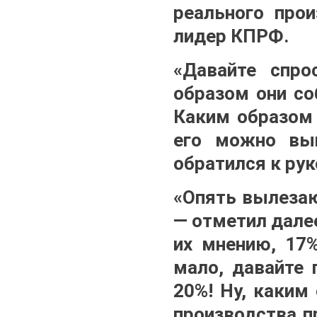
реального прои
лидер КПРФ.
«Давайте спро
образом они со
Каким образом 
его можно вып
обратился к ру
«Опять вылезаю
— отметил далее
их мнению, 17%
мало, давайте 
20%! Ну, каким
производства п