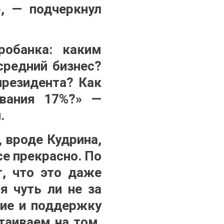
», — подчеркнул
робанка: каким
средний бизнес?
президента? Как
ования 17%?» —
.
 вроде Кудрина,
се прекрасно. По
т, что это даже
я чуть ли не за
тие и поддержку
таиваем на том,