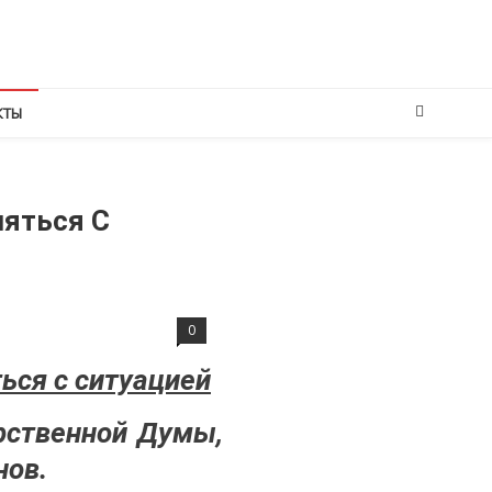
КТЫ
ляться С
0
ться с ситуацией
рственной Думы,
нов.