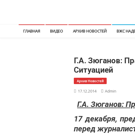
Перейти
к
КПРФ Мордовия
Мордовское Региональное отделение КПРФ
содержимому
ГЛАВНАЯ
ВИДЕО
АРХИВ НОВОСТЕЙ
ВЖС НАД
Г.А. Зюганов: П
Ситуацией
Архив Новостей
17.12.2014
Admin
Г.А. Зюганов: П
17 декабря, пр
перед журналист