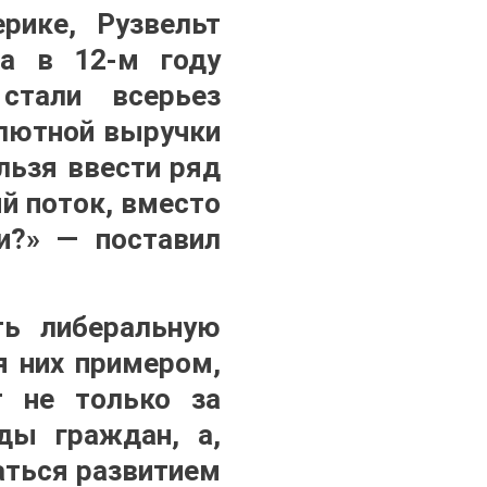
рике, Рузвельт
да в 12-м году
стали всерьез
алютной выручки
льзя ввести ряд
й поток, вместо
и?» — поставил
ть либеральную
я них примером,
т не только за
ды граждан, а,
аться развитием