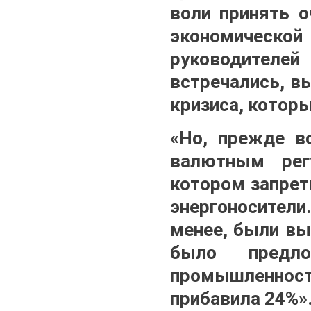
воли принять о
экономическо
руководителей
встречались, в
кризиса, которы
«Но, прежде в
валютным рег
котором запрет
энергоносители
менее, были вы
было предл
промышленнос
прибавила 24%»