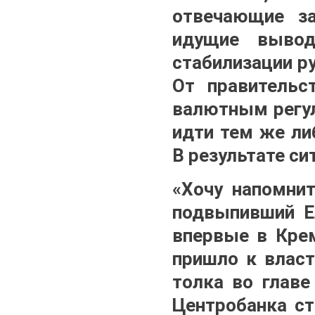
отвечающие з
идущие вывод
стабилизации р
От правительс
валютным регул
идти тем же ли
В результате си
«Хочу напомнит
подвыпивший Ел
впервые в Крем
пришло к власт
толка во глав
Центробанка ст