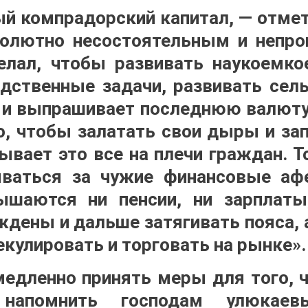
й компрадорский капитал, — отме
солютно несостоятельным и непро
елал, чтобы развивать наукоемко
дственные задачи, развивать сель
т и выпрашивает последнюю валюту,
го, чтобы залатать свои дыры и зап
ывает это все на плечи граждан. Т
ываться за чужие финансовые аф
ышаются ни пенсии, ни зарплаты,
дены и дальше затягивать пояса, 
кулировать и торговать на рынке».
едленно принять меры для того, 
 напомнить господам улюкае