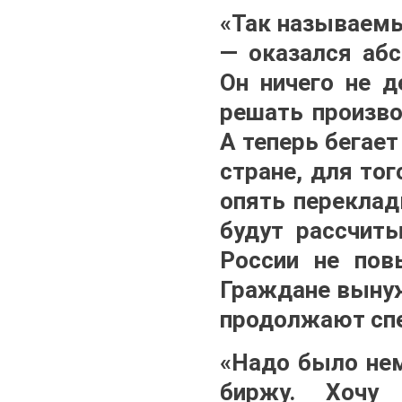
«Так называемы
— оказался аб
Он ничего не д
решать произво
А теперь бегае
стране, для то
опять переклад
будут рассчит
России не пов
Граждане вынуж
продолжают спе
«Надо было нем
биржу. Хочу