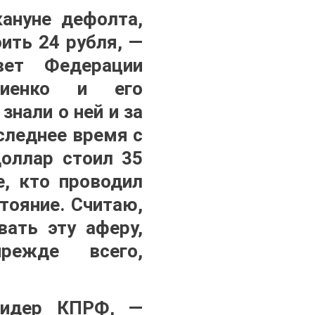
кануне дефолта,
оить 24 рубля, —
вет Федерации
риенко и его
знали о ней и за
следнее время с
оллар стоил 35
е, кто проводил
тояние. Считаю,
ать эту аферу,
режде всего,
 лидер КПРФ, —