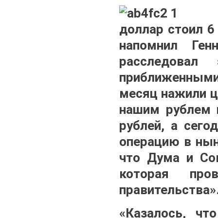
доллар стоил 6 
напомнил Ген
расследовал
приближенными, 
месяц нажили ц
нашим рублем 
рублей, а сего
операцию в нын
что Дума и Со
которая про
правительства»
«Казалось, чт