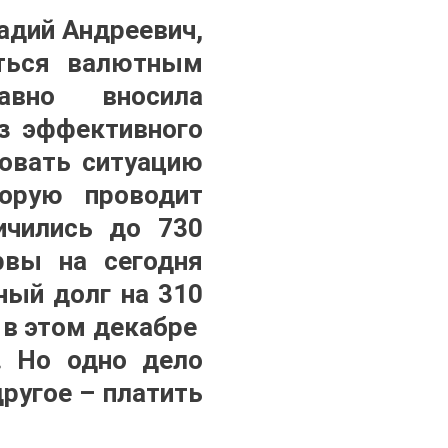
адий Андреевич,
ться валютным
авно вносила
ез эффективного
ровать ситуацию
торую проводит
ичились до 730
рвы на сегодня
ный долг на 310
 в этом декабре
. Но одно дело
другое – платить