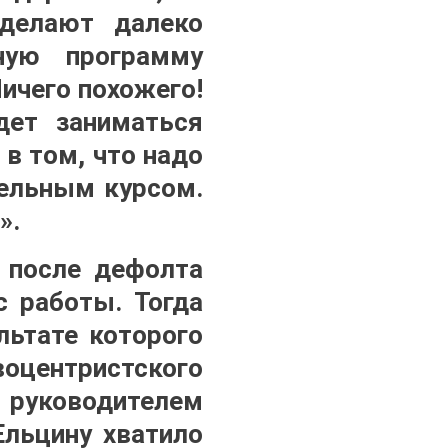
делают далеко
ную программу
ичего похожего!
дет заниматься
в том, что надо
тельным курсом.
».
о после дефолта
с работы. Тогда
льтате которого
воцентристского
 руководителем
Ельцину хватило