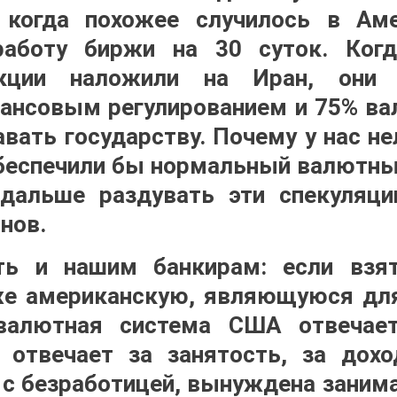
: когда похожее случилось в Аме
работу биржи на 30 суток. Ког
кции наложили на Иран, они 
ансовым регулированием и 75% в
авать государству. Почему у нас не
беспечили бы нормальный валютны
 дальше раздувать эти спекуляци
анов.
ть и нашим банкирам: если взя
же американскую, являющуюся дл
валютная система США отвечае
 отвечает за занятость, за дохо
я с безработицей, вынуждена заним