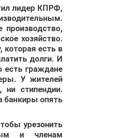
тил лидер КПРФ,
изводительным.
е производство,
ское хозяйство.
 которая есть в
латить долги. И
о есть граждане
еры. У жителей
 ни стипендии.
а банкиры опять
чтобы урезонить
вым и членам