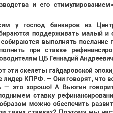
зводства и его стимулированием
сим у господ банкиров из Цент
бираются поддерживать малый и 
собираются выполнять послание 
олнить при ставке рефинансир
ководителям ЦБ Геннадий Андреевич
т эти скелеты гайдаровской эпохи,
 лидер КПРФ. — Они говорят, что в
 — это хорошо! А Вьюгин говори
поднимем ставку рефинансировани
 образом можно обеспечить разви
ри таких ставках? Поэтому мы нас