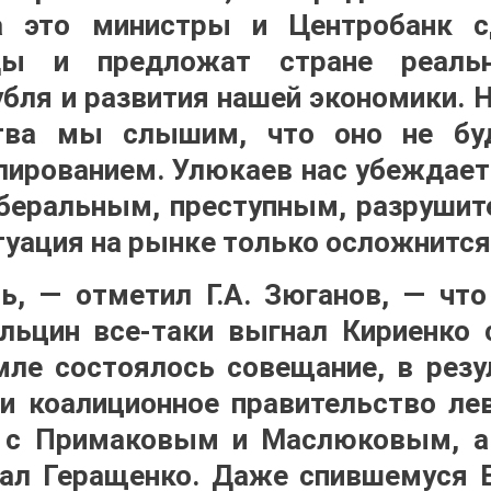
а это министры и Центробанк с
ы и предложат стране реаль
убля и развития нашей экономики. Н
тва мы слышим, что оно не бу
ированием. Улюкаев нас убеждает 
беральным, преступным, разруши
туация на рынке только осложнится
ь, — отметил Г.А. Зюганов, — чт
ьцин все-таки выгнал Кириенко 
ле состоялось совещание, в резу
и коалиционное правительство ле
е с Примаковым и Маслюковым, а
ал Геращенко. Даже спившемуся 