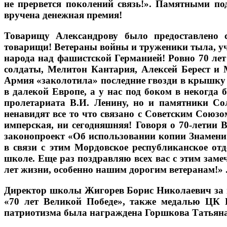
не прервется поколений связь!». Памятными п
вручена денежная премия!
Товарищу Александрову было предоставлено с
товарищи! Ветераны войны и труженики тыла, уч
народа над фашистской Германией! Ровно 70 лет
солдаты, Мелитон Кантария, Алексей Берест и
Армия «заколотила» последние гвозди в крышку г
в далекой Европе, а у нас под боком в некогд
пролетариата В.И. Ленину, но и памятники Со
ненавидят все то что связано с Советским Союзом
имперская, ни сегодняшняя! Говоря о 70-летии
законопроект «Об использовании копии Знамени
в связи с этим Мордовское республиканское о
школе. Еще раз поздравляю всех вас с этим заме
лет жизни, особенно нашим дорогим ветеранам!» 
Директор школы Жигорев Борис Николаевич за 
«70 лет Великой Победе», также медалью ЦК 
патриотизма была награждена Горшкова Татьяна 