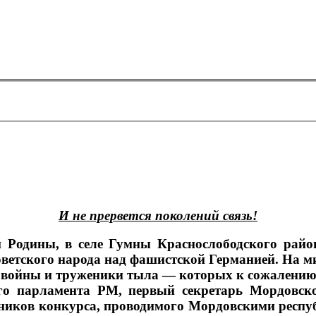
И не прервется поколений связь!
ей Родины, в селе Гумны Краснослободского рай
ветского народа над фашистской Германией. На ми
ы войны и труженики тыла — которых к сожалению
го парламента РМ, первый секретарь Мордовс
тников конкурса, проводимого Мордовскими ре