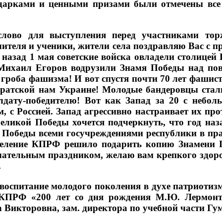
одарками и ценными призами были отмечены все
лово для выступления перед участниками торж
ителя и ученики, жители села поздравляю Вас с п
 назад 1 мая советские войска овладели столицей
 Михаил Егоров водрузили Знамя Победы над пов
роба фашизма! И вот спустя почти 70 лет фашистск
а братской нам Украине! Молодые бандеровцы ста
лдату-победителю! Вот как Запад за 20 с неб
, с Россией. Запад агрессивно настраивает их пр
 Великой Победы хочется подчеркнуть, что год 
 Победы всеми госучреждениями республики в пра
тделение КПРФ решило подарить копию Знамени 
чательным праздником, желаю вам крепкого здоро
.
воспитание молодого поколения в духе патриот
КПРФ «200 лет со дня рождения М.Ю. Лермонто
Викторовна, зам. директора по учебной части Гу