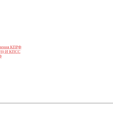
еления КПРФ
 (б) И КПСС
Ф