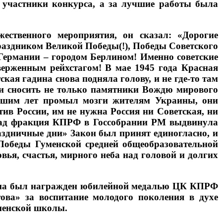
 участники конкурса, а за лучшие работы была
ественного мероприятия, он сказал: «Дорогие
раздником Великой Победы(!), Победы Советского
 Германии – городом Берлином! Именно советские
ерженным рейхстагом! В мае 1945 года Красная
ая гадина снова подняла голову, и не где-то там
ли сносить не только памятники Вождю мирового
ольшим лет промыл мозги жителям Украины, они
отив России, им не нужна Россия ни Советская, ни
назад фракция КПРФ в Госсобрании РМ выдвинула
здничные дни» Закон был принят единогласно, и
Победы Гуменской средней общеобразовательной
вья, счастья, мирного неба над головой и долгих
изма был награжден юбилейной медалью ЦК КПРФ
ва» за воспитание молодого поколения в духе
менской школы.