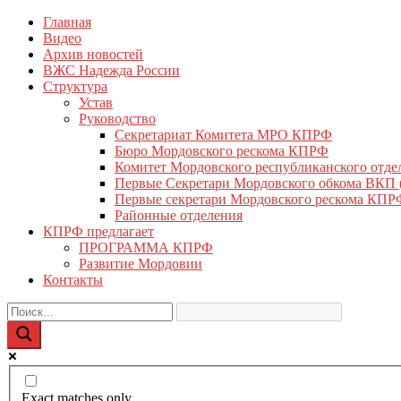
Перейти
Главная
КПРФ Мордовия
Мордовское Региональное отделение КПРФ
к
Видео
содержимому
Архив новостей
ВЖС Надежда России
Структура
Устав
Руководство
Секретариат Комитета МРО КПРФ
Бюро Мордовского рескома КПРФ
Комитет Мордовского республиканского отд
Первые Секретари Мордовского обкома ВКП
Первые секретари Мордовского рескома КПР
Районные отделения
КПРФ предлагает
ПРОГРАММА КПРФ
Развитие Мордовии
Контакты
Exact matches only