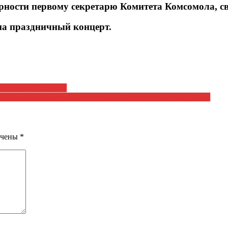
ости первому секретарю Комитета Комсомола, св
на праздничный концерт.
еспублики Мордовия
 Победе Советского союза в Великой Отечественной войне
ечены
*