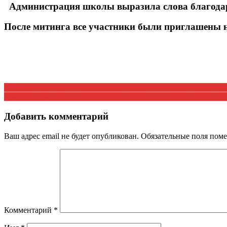
Администрация школы выразила слова благодарн
После митинга все участники были приглашены 
Навигация
Демонстрация 9 мая 2015 года в городе Саранске и районах р
Коммунисты провели автопробег в городе Инсар, посвященный
по
записям
Добавить комментарий
Ваш адрес email не будет опубликован.
Обязательные поля пом
Комментарий
*