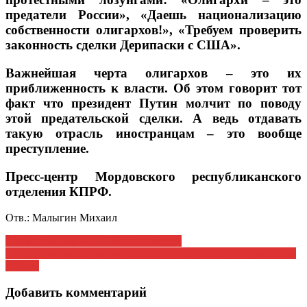
предатели России», «Даешь национализацию
собственности олигархов!», «Требуем проверить
законность сделки Дерипаски с США».
Важнейшая черта олигархов – это их
приближенность к власти. Об этом говорит тот
факт что президент Путин молчит по поводу
этой предательской сделки. А ведь отдавать
такую отрасль иностранцам – это вообще
преступление.
Пресс-центр Мордовского республиканского
отделения КПРФ.
Отв.: Малыгин Михаил
Навигация
Наша страница – в «Шестом номере»
Почти половина граждан заявили о неверном пути движения
по
страны
записям
Добавить комментарий