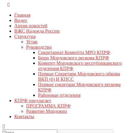
Перейти
КПРФ Мордовия
Мордовское Региональное отделение КПРФ
к
Главная
содержимому
Видео
Архив новостей
ВЖС Надежда России
Структура
Устав
Руководство
Секретариат Комитета МРО КПРФ
Бюро Мордовского рескома КПРФ
Комитет Мордовского республиканского
отделения КПРФ
Первые Секретари Мордовского обкома
ВКП (б) И КПСС
Первые секретари Мордовского рескома
КПРФ
Районные отделения
КПРФ предлагает
ПРОГРАММА КПРФ
Развитие Мордовии
Контакты