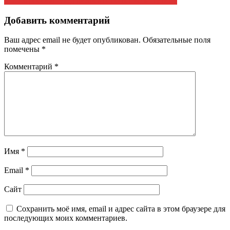
У 29% россиян ухудшилось отношение к Путину
по
записям
Добавить комментарий
Ваш адрес email не будет опубликован.
Обязательные поля
помечены
*
Комментарий
*
Имя
*
Email
*
Сайт
Сохранить моё имя, email и адрес сайта в этом браузере для
последующих моих комментариев.