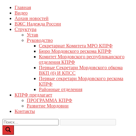
Перейти
Главная
КПРФ Мордовия
Мордовское Региональное отделение КПРФ
к
Видео
содержимому
Архив новостей
ВЖС Надежда России
Структура
Устав
Руководство
Секретариат Комитета МРО КПРФ
Бюро Мордовского рескома КПРФ
Комитет Мордовского республиканского
отделения КПРФ
Первые Секретари Мордовского обкома
ВКП (б) И КПСС
Первые секретари Мордовского рескома
КПРФ
Районные отделения
КПРФ предлагает
ПРОГРАММА КПРФ
Развитие Мордовии
Контакты