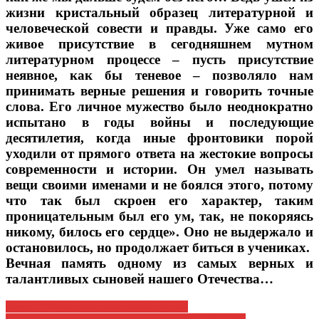
жизни кристальный образец литературной и
человеческой совести и правды. Уже само его
живое присутствие в сегодняшнем мутном
литературном процессе – пусть присутствие
неявное, как бы теневое – позволяло нам
принимать верные решения и говорить точные
слова. Его личное мужество было неоднократно
испытано в годы войны и последующие
десятилетия, когда иные фронтовики порой
уходили от прямого ответа на жестокие вопросы
современности и истории. Он умел называть
вещи своими именами и не боялся этого, потому
что так был скроен его характер, таким
проницательным был его ум, так, не покоряясь
никому, билось его сердце». Оно не выдержало и
остановилось, но продолжает биться в учениках.
Вечная память одному из самых верных и
талантливых сыновей нашего Отечества…
Навигация
Никита Михалков попал в «яблочко»