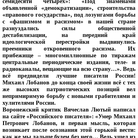
семидесяти четырех»: «Под знаменами
объявленной «демократизации», строительства
«правового государства», под лозунгами борьбы
с «фашизмом и расизмом» в нашей стране
разнуздались силы общественной
дестабилизации, на передний край
идеологической перестройки выдвинулись
преемники откровенного расизма. Их
прибежище – многомиллионные по тиражам
центральные периодические издания, теле- и
радиоканалы, вещающие на всю страну…». Ведь
всё предвидели лучшие писатели России!
Михаил Лобанов до конца своей жизни всё с тех
же высоких патриотических позиций вел
непримиримую борьбу с новыми грабителями и
хулителями России.
Воронежский критик Вячеслав Лютый написал
на сайте «Российского писателя»: «Умер Михаил
Петрович Лобанов, и первая мысль, которая
возникает после осознания этой горькой вести:
как же мы дальше будем без него… Ведь ушел из