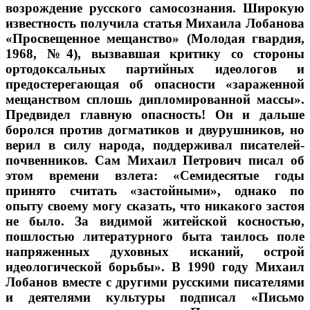
возрождение русского самосознания. Широкую
известность получила статья Михаила Лобанова
«Просвещенное мещанство» (Молодая гвардия,
1968, №4), вызвавшая критику со стороны
ортодоксальных партийных идеологов и
предостерегающая об опасности «зараженной
мещанством сплошь дипломированной массы».
Предвидел главную опасность! Он и дальше
боролся против догматиков и двурушников, но
верил в силу народа, поддерживал писателей-
почвенников. Сам Михаил Петрович писал об
этом времени взлета: «Семидесятые годы
принято считать «застойными», однако по
опыту своему могу сказать, что никакого застоя
не было. За видимой житейской косностью,
пошлостью литературного быта таилось поле
напряженных духовных исканий, острой
идеологической борьбы». В 1990 году Михаил
Лобанов вместе с другими русскими писателями
и деятелями культуры подписал «Письмо