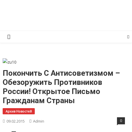
Перейти
КПРФ Мордовия
Мордовское Региональное отделение КПРФ
к
содержимому
Покончить С Антисоветизмом –
Обезоружить Противников
России! Открытое Письмо
Гражданам Страны
Архив Новостей
0
09.02.2015
Admin