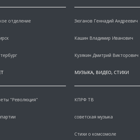
кое отделение
Зюганов Геннадий Андреевич
ирск
Кашин Владимир Иванович
тербург
Кузякин Дмитрий Викторович
ЕТ
МУЗЫКА, ВИДЕО, СТИХИ
зеты "Революция"
КПРФ ТВ
мпартии
советская музыка
Стихи о комсомоле