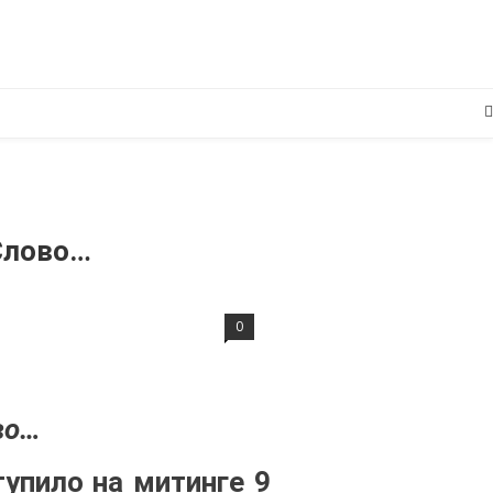
 Слово…
0
во…
упило на митинге 9