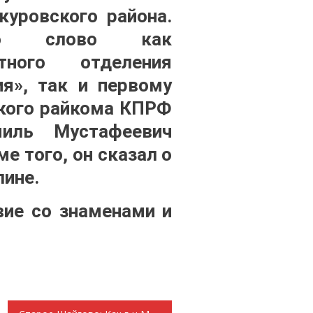
куровского района.
ило слово как
тного отделения
ия», так и первому
кого райкома КПРФ
иль Мустафеевич
е того, он сказал о
ине.
вие со знаменами и