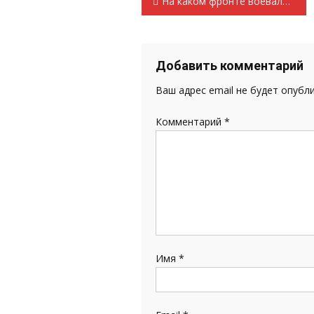
Навигация
На каком фронте воевала ромодановская «Единая Россия»?
по
записям
Добавить комментарий
Ваш адрес email не будет опубл
Комментарий
*
Имя
*