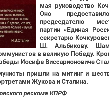
мая руководство Коч
Оно предостав
председателю мес
партии «Единая Росс
секретарю Кочкуровс
Ш. Альбикову. Шам
оммунистов в великую Победу. Кром
обеды Иосифе Виссарионовиче Стал
унисты пришли на митинг и шест
ортретами Жукова и Сталина.
овского рескома КПРФ