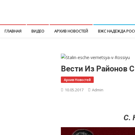
Перейти
к
КПРФ Мордовия
Мордовское Региональное отделение КПРФ
содержимому
ГЛАВНАЯ
ВИДЕО
АРХИВ НОВОСТЕЙ
ВЖС НАДЕЖДА РОС
Вести Из Районов С
Архив Новостей
10.05.2017
Admin
С.