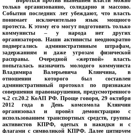
Бороться против нынешней власти можно
только организованно, солидарно и массово.
События последних лет убеждают, что власть
понимает исключительно язык мощного
протеста. К этому его могут подготовить только
коммунисты – у народа нет других
организаторов. Наши активисты неоднократно
подвергались административным штрафам,
задержаниям и даже угрозам физической
расправы. Очередной «жертвой» власть
попыталась назначить молодого коммуниста
Владимира Валерьевича Клянчина, в
отношении которого был составлен
административный протокол по признакам
совершения правонарушения, предусмотренного
ч.2 ст.20.2 КоАП РФ. Проще говоря, 29 октября
2012 года в День комсомола Клянчин
организовал и провёл демонстрацию с
использованием транспортных средств, группы
активистов КПРФ, одетых в накидки и с
флагами с символикой КПРФ. Далее цитируем