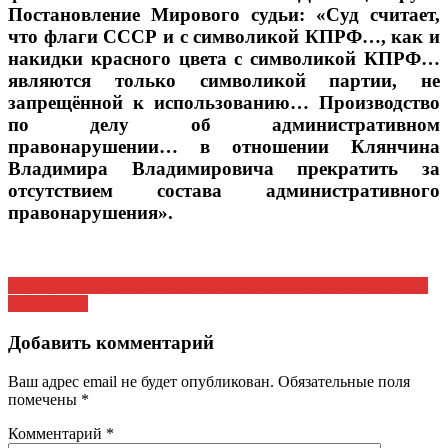
Постановление Мирового судьи: «Суд считает,
что флаги СССР и с символикой КПРФ…, как и
накидки красного цвета с символикой КПРФ…
являются только символикой партии, не
запрещённой к использованию… Производство
по делу об административном
правонарушении… в отношении Клянчина
Владимира Владимировича прекратить за
отсутствием состава административного
правонарушения».
Навигация
За отсутствием состава административного правонарушения
Библиотека
по
записям
Добавить комментарий
Ваш адрес email не будет опубликован.
Обязательные поля
помечены
*
Комментарий
*