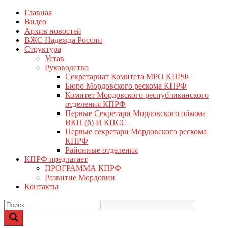
Перейти
Главная
КПРФ Мордовия
Мордовское Региональное отделение КПРФ
к
Видео
содержимому
Архив новостей
ВЖС Надежда России
Структура
Устав
Руководство
Секретариат Комитета МРО КПРФ
Бюро Мордовского рескома КПРФ
Комитет Мордовского республиканского
отделения КПРФ
Первые Секретари Мордовского обкома
ВКП (б) И КПСС
Первые секретари Мордовского рескома
КПРФ
Районные отделения
КПРФ предлагает
ПРОГРАММА КПРФ
Развитие Мордовии
Контакты