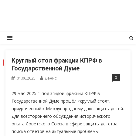
Перейти
КПРФ Мордовия
Мордовское Региональное отделение КПРФ
к
содержимому
Круглый стол фракции КПРФ в
ДЕНЬ:
01.06.2025
Государственной Думе
0
01.06.2025
Денис
29 мая 2025 г. под эгидой фракции КПРФ в
Государственной Думе прошёл «круглый стол»,
приуроченный к Международному дню защиты детей.
Для всестороннего обсуждения исторического
опыта Советского Союза в сфере защиты детства,
поиска ответов на актуальные проблемы