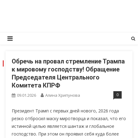
Перейти
КПРФ Мордовия
Мордовское Региональное отделение КПРФ
к
содержимому
Обречь на провал стремление Трампа
ДЕНЬ:
09.01.2026
к мировому господству! Обращение
Председателя Центрального
Комитета КПРФ
0
09.01.2026
Алина Хрипунова
Президент Трамп с первых дней нового, 2026 года
резко отбросил маску миротворца и показал, что его
истинной целью является шантаж и глобальное
господство. При этом он проявил себя куда более