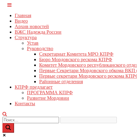
Перейти
КПРФ Мордовия
Мордовское Региональное отделение КПРФ
к
Главная
содержимому
Видео
Архив новостей
ВЖС Надежда России
Структура
Устав
Руководство
Секретариат Комитета МРО КПРФ
Бюро Мордовского рескома КПРФ
Комитет Мордовского республиканского отд
Первые Секретари Мордовского обкома ВКП
Первые секретари Мордовского рескома КПР
Районные отделения
КПРФ предлагает
ПРОГРАММА КПРФ
Развитие Мордовии
Контакты