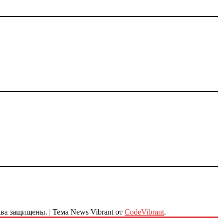
ава защищены.
|
Тема News Vibrant от
CodeVibrant
.