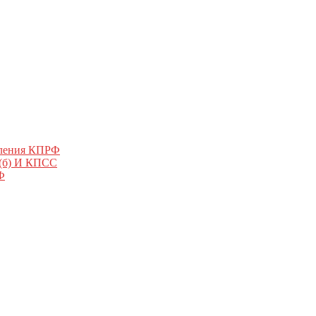
еления КПРФ
 (б) И КПСС
Ф