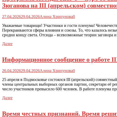
Зюганова на III (апрельском) совмест
27.04.2026
29.04.2026
Алина Хрипунова
0
Уважаемые товарищи! Участники и гости пленума! Человечес
Перекраиваются сферы влияния и союзы. То, что казалось незы
сродни концу света. Отсюда – всевозможные теории заговора 
Далее
Информационное сообщение о работе I
26.04.2026
29.04.2026
Алина Хрипунова
0
25 апреля в Подмосковье состоялся III (апрельский) совмест
члены центральных выборных органов партии, секретари её р
число участников превысило 600 человек. В работе пленума п
Далее
Время честных признаний. Время реши