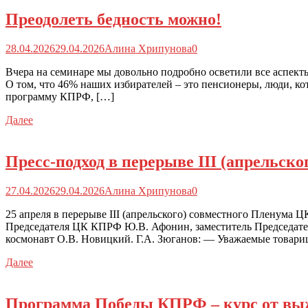
Преодолеть бедность можно!
28.04.2026
29.04.2026
Алина Хрипунова
0
Вчера на семинаре мы довольно подробно осветили все аспект
О том, что 46% наших избирателей – это пенсионеры, люди, к
программу КПРФ, […]
Далее
Пресс-подход в перерыве III (апрельс
27.04.2026
29.04.2026
Алина Хрипунова
0
25 апреля в перерыве III (апрельского) совместного Пленума
Председателя ЦК КПРФ Ю.В. Афонин, заместитель Председател
космонавт О.В. Новицкий. Г.А. Зюганов: — Уважаемые товари
Далее
Программа Победы КПРФ – курс от выж