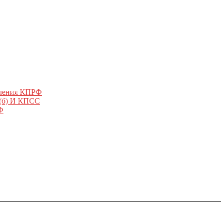
еления КПРФ
 (б) И КПСС
Ф