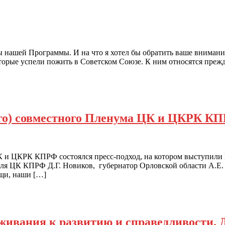
ы нашей Программы. И на что я хотел бы обратить ваше внимани
оторые успели пожить в Советском Союзе. К ним относятся преж
кого) совместного Пленума ЦК и ЦКРК К
 ЦК и ЦКРК КПРФ состоялся пресс-подход, на котором выступил
я ЦК КПРФ Д.Г. Новиков, губернатор Орловской области А.Е. 
щи, наши […]
ивания к развитию и справедливости. 