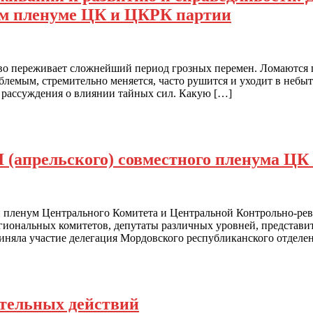
ном пленуме ЦК и ЦКРК партии
тво переживает сложнейший период грозных перемен. Ломаютс
блемым, стремительно меняется, часто рушится и уходит в небы
и рассуждения о влиянии тайных сил. Какую […]
II (апрельского) совместного пленума 
ный пленум Центрального Комитета и Центральной Контрольно-р
егиональных комитетов, депутаты различных уровней, предста
риняла участие делегация Мордовского республиканского отделе
тельных действий