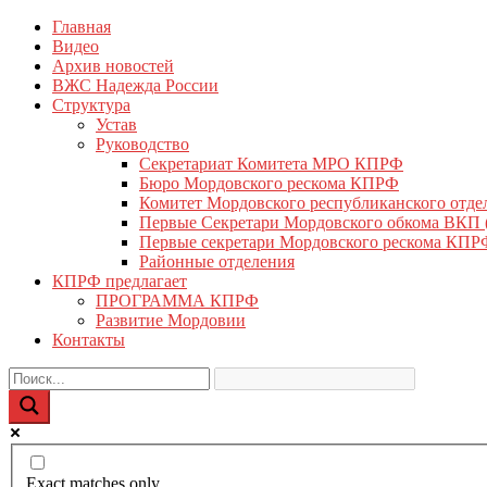
Перейти
Главная
КПРФ Мордовия
Мордовское Региональное отделение КПРФ
к
Видео
содержимому
Архив новостей
ВЖС Надежда России
Структура
Устав
Руководство
Секретариат Комитета МРО КПРФ
Бюро Мордовского рескома КПРФ
Комитет Мордовского республиканского отд
Первые Секретари Мордовского обкома ВКП
Первые секретари Мордовского рескома КПР
Районные отделения
КПРФ предлагает
ПРОГРАММА КПРФ
Развитие Мордовии
Контакты
Exact matches only