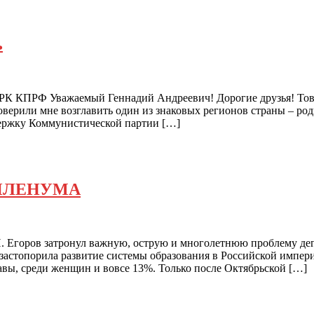
ь
КРК КПРФ Уважаемый Геннадий Андреевич! Дорогие друзья! Тов
верили мне возглавить один из знаковых регионов страны – ро
держку Коммунистической партии […]
ПЛЕНУМА
 Егоров затронул важную, острую и многолетнюю проблему дег
стопорила развитие системы образования в Российской империи
вы, среди женщин и вовсе 13%. Только после Октябрьской […]