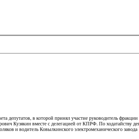
вета депутатов, в которой принял участие руководитель фракц
вич Кузякин вместе с делегацией от КПРФ. По ходатайству де
ляков и водитель Ковылкинского электромеханического завода