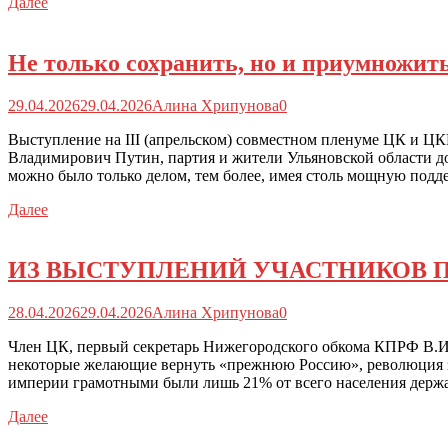
Далее
Не только сохранить, но и приумножит
29.04.2026
29.04.2026
Алина Хрипунова
0
Выступление на III (апрельском) совместном пленуме ЦК и Ц
Владимирович Путин, партия и жители Ульяновской области до
можно было только делом, тем более, имея столь мощную под
Далее
ИЗ ВЫСТУПЛЕНИЙ УЧАСТНИКОВ 
28.04.2026
29.04.2026
Алина Хрипунова
0
Член ЦК, первый секретарь Нижегородского обкома КПРФ В.И.
некоторые желающие вернуть «прежнюю Россию», революция за
империи грамотными были лишь 21% от всего населения держа
Далее