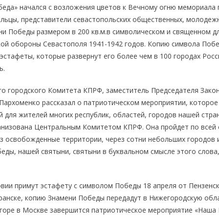
еда» начался с возложения цветов к Вечному огню мемориала
ольцы, представители севастопольских общественных, молодежн
и Победы размером в 200 кв.м.в символическом и священном дл
кой обороны Севастополя 1941-1942 годов. Копию символа Поб
эстафеты, которые развернут его более чем в 100 городах Рос
ь.
го городского Комитета КПРФ, заместитель Председателя Зако
Пархоменко рассказал о патриотическом мероприятии, которое
й для жителей многих республик, областей, городов нашей стра
анизована Центральным Комитетом КПРФ. Она пройдет по всей с
ез освобожденные территории, через сотни небольших городов 
еды, нашей святыни, святыни в буквальном смысле этого слов
ии примут эстафету с символом Победы 18 апреля от Пензенск
анске, копию Знамени Победы передадут в Нижегородскую област
горе в Москве завершится патриотическое мероприятие «Наша 