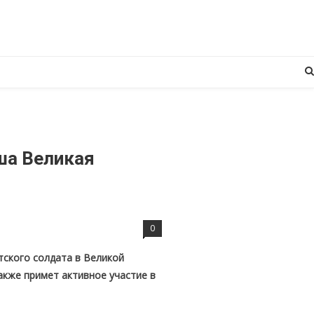
ша Великая
0
ского солдата в Великой
акже примет активное участие в