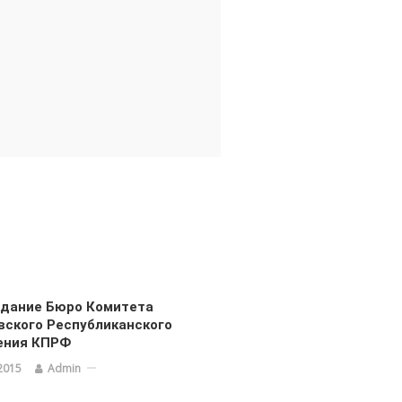
едание Бюро Комитета
ского Республиканского
ения КПРФ
2015
Admin