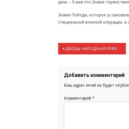
день – 9 мая это Знамя торжестве
Знамя Победы, которое установили
Специальной военной операции, а
Навигация
ДАЁШЬ НАРОДНЫЙ РЕФЕРЕНДУМ!
по
записям
Добавить комментарий
Ваш адрес email не будет опубл
Комментарий
*