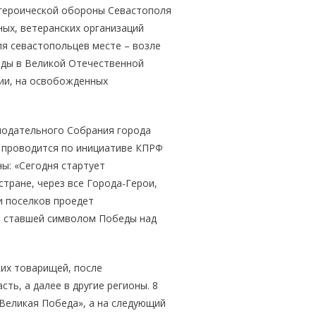
 героической обороны Севастополя
ых, ветеранских организаций
я севастопольцев месте – возле
еды в Великой Отечественной
сии, на освобожденных
нодательного Собрания города
 проводится по инициативе КПРФ
ны: «Сегодня стартует
тране, через все Города-Герои,
и поселков проедет
а, ставшей символом Победы над
их товарищей, после
ь, а далее в другие регионы. 8
Великая Победа», а на следующий