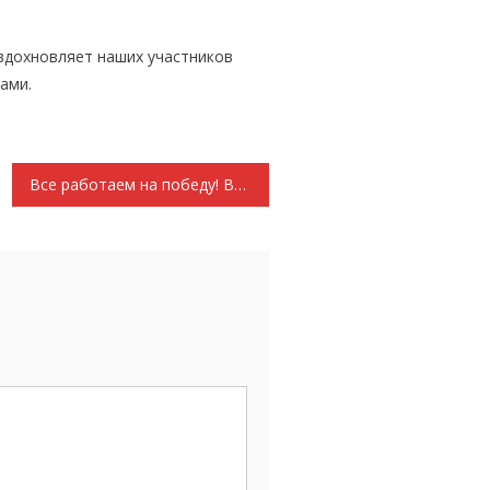
вдохновляет наших участников
ами.
Все работаем на победу! Выступление Председателя ЦК КПРФ Г. А. Зюганова на встрече с Председателем Правительства РФ М. В. Мишустиным