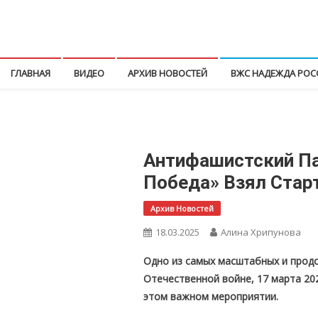
Перейти
к
КПРФ Мордовия
Мордовское Региональное отделение КПРФ
содержимому
ГЛАВНАЯ
ВИДЕО
АРХИВ НОВОСТЕЙ
ВЖС НАДЕЖДА РОС
Антифашистский П
Победа» Взял Стар
Архив Новостей
18.03.2025
Алина Хрипунова
Одно из самых масштабных и прод
Отечественной войне, 17 марта 202
этом важном мероприятии.