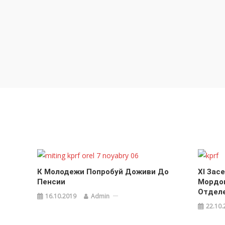
К Молодежи Попробуй Доживи До
XI Зас
Пенсии
Мордов
Отдел
16.10.2019
Admin
22.10.