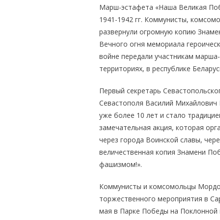
Марш-эстафета «Наша Великая Поб
1941-1942 гг. Коммунисты, комсом
развернули огромную копию Знамен
Вечного огня мемориала героичес
войне передали участникам марша-
территориях, в республике Беларус
Первый секретарь Севастопольско
Севастополя Василий Михайлович 
уже более 10 лет и стало традицие
замечательная акция, которая орг
через города Воинской славы, чер
величественная копия Знамени Поб
фашизмом!».
Коммунисты и комсомольцы Мордов
торжественного мероприятия в Сар
мая в Парке Победы на Поклонной 