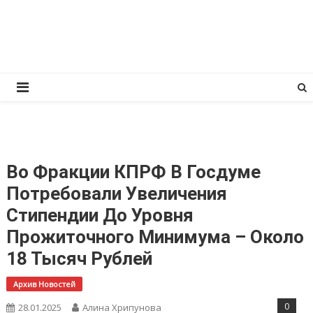
Перейти
КПРФ Мордовия
Мордовское Региональное отделение КПРФ
к
содержимому
Во Фракции КПРФ В Госдуме
Потребовали Увеличения
Стипендии До Уровня
Прожиточного Минимума – Около
18 Тысяч Рублей
Архив Новостей
0
28.01.2025
Алина Хрипунова