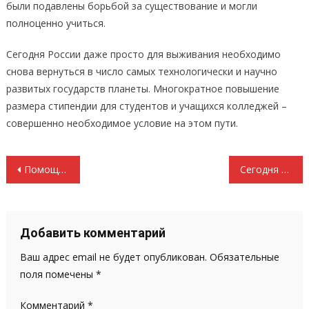
были подавлены борьбой за существование и могли
полноценно учиться.
Сегодня России даже просто для выживания необходимо
снова вернуться в число самых технологически и научно
развитых государств планеты. Многократное повышение
размера стипендии для студентов и учащихся колледжей –
совершенно необходимое условие на этом пути.
Навигация
Помощь фронту!
Сегодня 86 лет со дня рождения Татьяны Бибиной
по
записям
Добавить комментарий
Ваш адрес email не будет опубликован.
Обязательные
поля помечены
*
Комментарий
*