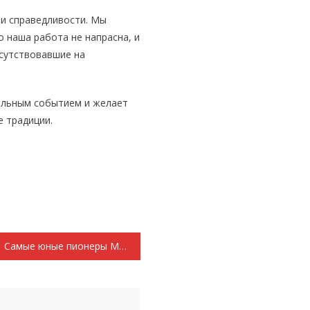
 и справедливости. Мы
то наша работа не напрасна, и
исутствовавшие на
ельным событием и желает
е традиции.
Самые юные пионеры Мордовии учатся в Умётской школе