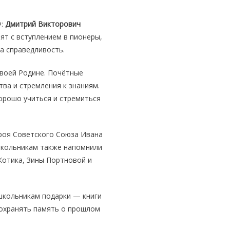
Ф:
Дмитрий Викторович
бят с вступлением в пионеры,
а справедливость.
своей Родине. Почётные
ва и стремления к знаниям.
орошо учиться и стремиться
роя Советского Союза Ивана
Школьникам также напомнили
Котика, Зины Портновой и
школьникам подарки — книги
сохранять память о прошлом