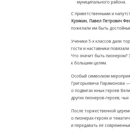
муниципального района.
С приветственными и напутс
Кузякин
,
Павел Петрович Фе
пожелали им быть достойным
Ученики 5-х классов дали т
гости и наставники повязали
Что значит быть пионером? 
к большим целям.
Особый символизм мероприят
Григорьевича Парамонова — 
о подвигах юных героев Вел
других пионеров-героев, чьи
После торжественной церем
о пионерах-героях и темати
и передавать её современны