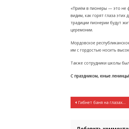
«Приём в пионеры — это не 
видим, как горят глаза этих 
традиции пионерии будут жи
церемонии.
Мордовское республиканско
им с гордостью носить высок
Также сотрудники школы бы
С праздником, юные ленинцы!
Навигация
Гибнет баня на глазах…
по
записям
Добавить коммента