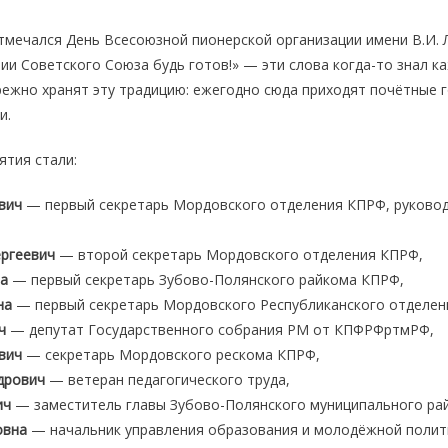
мечался День Всесоюзной пионерской организации имени В.И. Л
и Советского Союза будь готов!» — эти слова когда-то знал к
ежно хранят эту традицию: ежегодно сюда приходят почётные г
и.
тия стали:
вич
— первый секретарь Мордовского отделения КПРФ, руково
ергеевич
— второй секретарь Мордовского отделения КПРФ,
на
— первый секретарь Зубово-Полянского райкома КПРФ,
на
— первый секретарь Мордовского Республиканского отделен
ч
— депутат Государственного собрания РМ от КПФРФртмРФ,
вич
— секретарь Мордовского рескома КПРФ,
дрович
— ветеран педагогического труда,
ич
— заместитель главы Зубово-Полянского муниципального ра
овна
— начальник управления образования и молодёжной полит