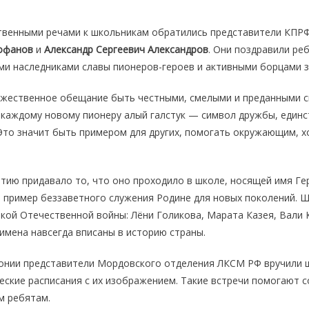
твенными речами к школьникам обратились представители КПР
офанов
и
Александр Сергеевич Александров
. Они поздравили ре
и наследниками славы пионеров-героев и активными борцами з
оржественное обещание быть честными, смелыми и преданными 
 каждому новому пионеру алый галстук — символ дружбы, единст
Это значит быть примером для других, помогать окружающим, х
ию придавало то, что оно проходило в школе, носящей имя Ге
пример беззаветного служения Родине для новых поколений. 
икой Отечественной войны: Лёни Голикова, Марата Казея, Вали 
 имена навсегда вписаны в историю страны.
онии представители Мордовского отделения ЛКСМ РФ вручили 
ческие расписания с их изображением. Такие встречи помогают 
м ребятам.