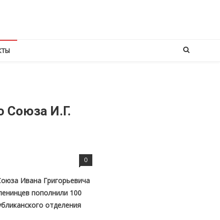
КТЫ
 Союза И.Г.
0
Союза Ивана Григорьевича
ленинцев пополнили 100
убликанского отделения