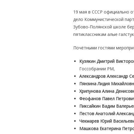
19 мая в СССР официально от
дело Коммунистической парти
Зубово-Полянской школе бер
пятиклассникам алые галстук
Почётными гостями мероприя
Кузякин Дмитрий Викторо
Госсобрании РМ,
Александров Александр С
Пянзина Лидия Михайлов
Хрипунова Алина Денисов
Феофанов Павел Петрови
Пиксайкин Вадим Валерье
Пестов Анатолий Алексан
Чекмарев Юрий Васильев
Машкова Екатерина Петр