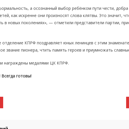
формальность, а осознанный выбор ребёнком пути чести, добра
детей, как искренне они произносят слова клятвы. Это значит, ч
ть в новых поколениях», — отметили представители партии, пр
е отделение КПРФ поздравляет юных ленинцев с этим знаменат
ое звание пионера, чтить память героев и приумножать славны
ли награждены медалями ЦК КПРФ.
 Всегда готовы!
рий