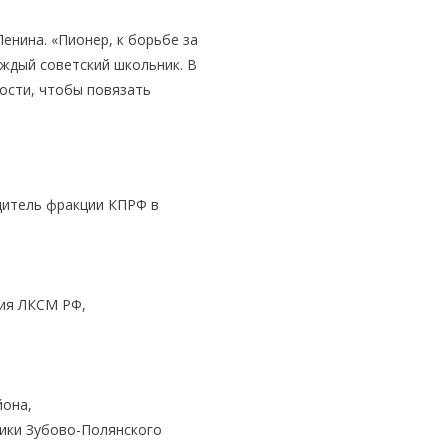
енина. «Пионер, к борьбе за
аждый советский школьник. В
ости, чтобы повязать
дитель фракции КПРФ в
ия ЛКСМ РФ,
йона,
ики Зубово-Полянского