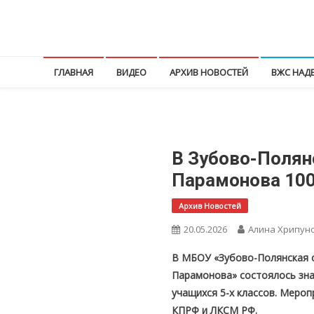
Перейти
к
КПРФ Мордовия
Мордовское Региональное отделение КПРФ
содержимому
ГЛАВНАЯ
ВИДЕО
АРХИВ НОВОСТЕЙ
ВЖС НАД
В Зубово-Полян
Парамонова 100
Архив Новостей
20.05.2026
Алина Хрипун
В МБОУ «Зубово-Полянская 
Парамонова» состоялось зна
учащихся 5-х классов. Меро
КПРФ и ЛКСМ РФ.