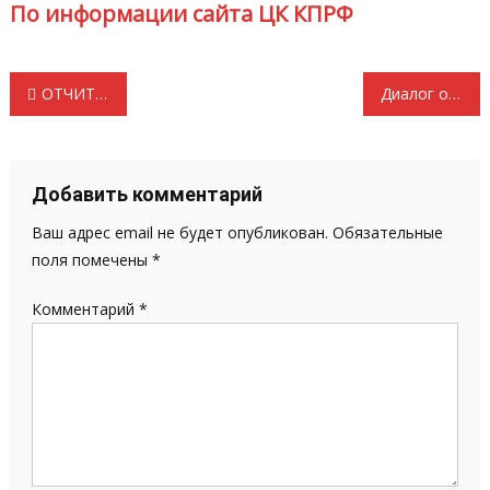
По информации сайта ЦК КПРФ
Навигация
ОТЧИТАЛИСЬ ПЕРЕД НАРОДОМ: ИТОГИ ВЫБОРОВ ГЛАЗАМИ КОММУНИСТОВ МОРДОВИИ
Диалог о главном законе
по
записям
Добавить комментарий
Ваш адрес email не будет опубликован.
Обязательные
поля помечены
*
Комментарий
*