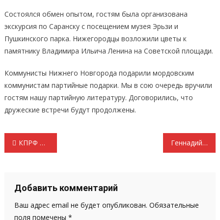
Состоялся обмен опытом, гостям была организована
экскурсия по Саранску с посещением музея Эрьзи и
Пушкинского парка. Нижегородцы возложили цветы к
памятнику Владимира Ильича Ленина на Советской площади.
Коммунисты Нижнего Новгорода подарили мордовским
коммунистам партийные подарки. Мы в сою очередь вручили
гостям нашу партийную литературу. Договорились, что
дружеские встречи будут продолжены.
Навигация
КПРФ отправила на Донбасс очередной 127-й гуманитарный конвой
Геннадий Зюганов: «Прожиточный минимум 19 242 рубля — это жалкое, полунищее существование!»
по
записям
Добавить комментарий
Ваш адрес email не будет опубликован.
Обязательные
поля помечены
*