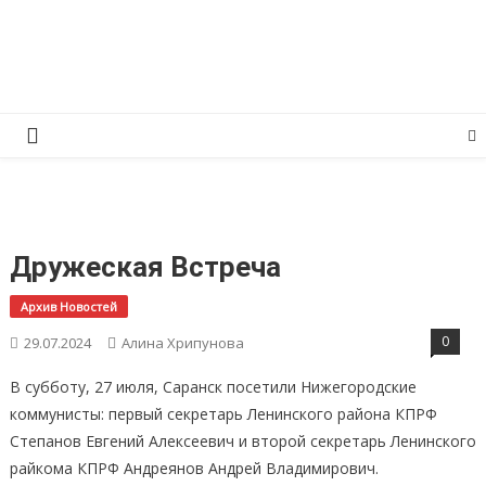
Перейти
КПРФ Мордовия
Мордовское Региональное отделение КПРФ
к
содержимому
Дружеская Встреча
Архив Новостей
0
29.07.2024
Алина Хрипунова
В субботу, 27 июля, Саранск посетили Нижегородские
коммунисты: первый секретарь Ленинского района КПРФ
Степанов Евгений Алексеевич и второй секретарь Ленинского
райкома КПРФ Андреянов Андрей Владимирович.