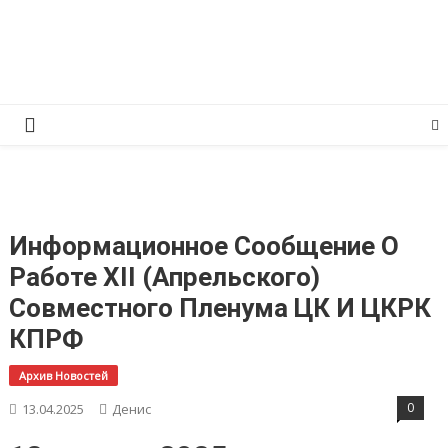
Перейти
КПРФ Мордовия
Мордовское Региональное отделение КПРФ
к
содержимому
Информационное Сообщение О
Работе XII (апрельского)
Совместного Пленума ЦК И ЦКРК
КПРФ
Архив Новостей
0
13.04.2025
Денис