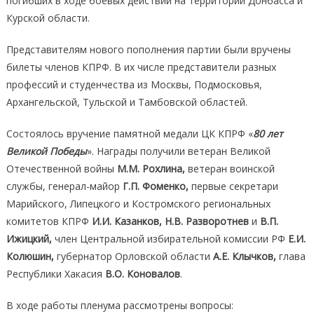
погибших в ходе боевых действий на территории Донбасса и
Курской области.
Представителям нового пополнения партии были вручены
билеты членов КПРФ. В их числе представители разных
профессий и студенчества из Москвы, Подмосковья,
Архангельской, Тульской и Тамбовской областей.
Состоялось вручение памятной медали ЦК КПРФ «
80 лет
Великой Победы
». Награды получили ветеран Великой
Отечественной войны
М
.М. Рохлина,
ветеран воинской
службы, генерал-майор
Г.П. Фоменко,
первые секретари
Марийского, Липецкого и Костромского региональных
комитетов КПРФ
И.И. Казанков,
Н.В. Разворотнев
и
В.П.
Ижицкий,
член Центральной избирательной комиссии РФ
Е.И.
Колюшин,
губернатор Орловской области
А.Е. Клычков,
глава
Республики Хакасия
В.О. Коновалов
.
В ходе работы пленума рассмотрены вопросы: