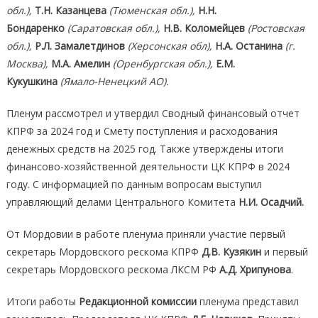
обл.),
Т.Н. Казанцева
(Тюменская обл.),
Н.Н.
Бондаренко
(Саратовская обл.),
Н.В. Коломейцев
(Ростовская
обл.),
Р.Л. Замалетдинов
(Херсонская обл),
Н.А. Останина
(г.
Москва),
М.А. Амелин
(Оренбургская обл.),
Е.М.
Кукушкина
(Ямало-Ненецкий АО).
Пленум рассмотрел и утвердил Сводный финансовый отчет
КПРФ за 2024 год и Смету поступления и расходования
денежных средств на 2025 год. Также утверждены итоги
финансово-хозяйственной деятельности ЦК КПРФ в 2024
году. С информацией по данным вопросам выступил
управляющий делами Центрального Комитета
Н.И. Осадчий.
От Мордовии в работе пленума приняли участие первый
секретарь Мордовского рескома КПРФ
Д.В. Кузякин
и первый
секретарь Мордовского рескома ЛКСМ РФ
А.Д. Хрипунова
.
Итоги работы
Редакционной комиссии
пленума представил