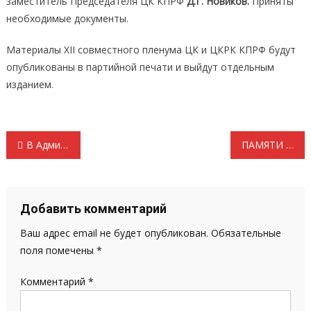
заместитель Председателя ЦК КПРФ
Д.Г. Новиков.
Приняты
необходимые документы.
Материалы XII совместного пленума ЦК и ЦКРК КПРФ будут
опубликованы в партийной печати и выйдут отдельным
изданием.
Навигация
В Администрации Атяшевского района состоялось торжественное собрание, посвященное Дню космонавтики
ПАМЯТИ ТОВАРИЩА…
по
записям
Добавить комментарий
Ваш адрес email не будет опубликован.
Обязательные
поля помечены
*
Комментарий
*