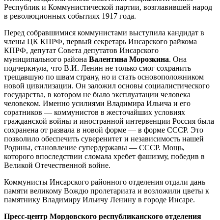
Республик и Коммунистической партии, возглавившей народ
в революционных событиях 1917 года.
Перед собравшимися коммунистами выступила кандидат в
члены ЦК КПРФ, первый секретарь Инсарского райкома
КПРФ, депутат Совета депутатов Инсарского
муниципального района
Валентина Морозкина
. Она
подчеркнула, что В.И. Ленин не только смог сохранить
трещавшую по швам страну, но и стать основоположником
новой цивилизации. Он заложил основы социалистического
государства, в котором не было эксплуатации человека
человеком. Именно усилиями Владимира Ильича и его
соратников — коммунистов в жесточайших условиях
гражданской войны и иностранной интервенции Россия была
сохранена от развала в новой форме — в форме СССР. Это
позволило обеспечить суверенитет и независимость нашей
Родины, становление супердержавы — СССР. Мощь,
которого впоследствии сломала хребет фашизму, победив в
Великой Отечественной войне.
Коммунисты Инсарского районного отделения отдали дань
памяти великому Вождю пролетариата и возложили цветы к
памятнику Владимиру Ильичу Ленину в городе Инсаре.
Пресс-центр Мордовского республиканского отделения