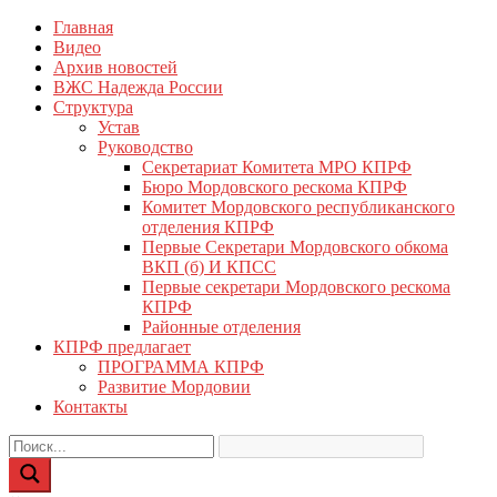
Перейти
Главная
КПРФ Мордовия
Мордовское Региональное отделение КПРФ
к
Видео
содержимому
Архив новостей
ВЖС Надежда России
Структура
Устав
Руководство
Секретариат Комитета МРО КПРФ
Бюро Мордовского рескома КПРФ
Комитет Мордовского республиканского
отделения КПРФ
Первые Секретари Мордовского обкома
ВКП (б) И КПСС
Первые секретари Мордовского рескома
КПРФ
Районные отделения
КПРФ предлагает
ПРОГРАММА КПРФ
Развитие Мордовии
Контакты