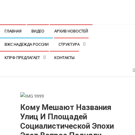
Перейти
к
КПРФ Мордовия
Мордовское Региональное отделение КПРФ
содержимому
ГЛАВНАЯ
ВИДЕО
АРХИВ НОВОСТЕЙ
ВЖС НАДЕЖДА РОССИИ
СТРУКТУРА
КПРФ ПРЕДЛАГАЕТ
КОНТАКТЫ
Кому Мешают Названия
Улиц И Площадей
Социалистической Эпохи