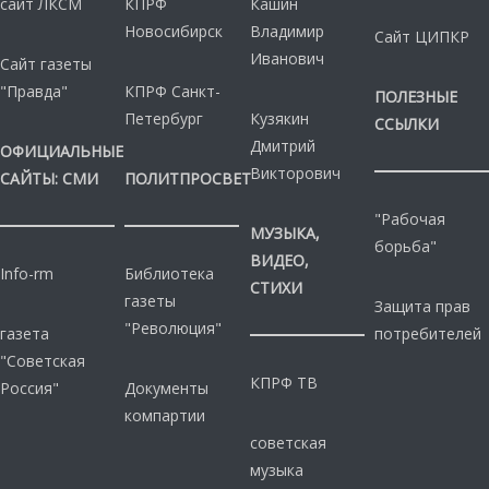
сайт ЛКСМ
КПРФ
Кашин
Новосибирск
Владимир
Сайт ЦИПКР
Иванович
Сайт газеты
"Правда"
КПРФ Санкт-
ПОЛЕЗНЫЕ
Петербург
Кузякин
ССЫЛКИ
Дмитрий
ОФИЦИАЛЬНЫЕ
Викторович
САЙТЫ: СМИ
ПОЛИТПРОСВЕТ
"Рабочая
МУЗЫКА,
борьба"
ВИДЕО,
Info-rm
Библиотека
СТИХИ
газеты
Защита прав
"Революция"
газета
потребителей
"Советская
КПРФ ТВ
Россия"
Документы
компартии
советская
музыка