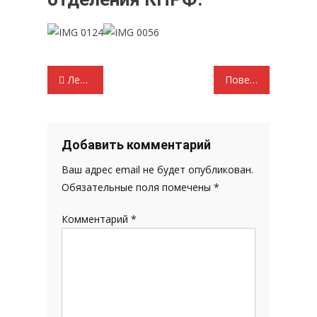
Навигация
Ленин пришёл в школу…
Повестка дня юбилейного года С заседания бюро Комитета Мордовского республиканского отделения КПРФ
по
записям
Добавить комментарий
Ваш адрес email не будет опубликован.
Обязательные поля помечены
*
Комментарий
*