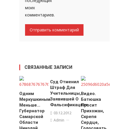
последующих
моих
комментариев.
СВЯЗАННЫЕ ЗАПИСИ
Суд Отменил
Штраф Для
Учительницы,
Одним
Видео.
Заявившей О
Меркушкиным
Батюшка
Фальсификациях
Меньше…
Просит
Губернатор
Прихожан,
03.12.2012
Самарской
Скрепя
Admin
Области
Сердце,
Николай
Голосовать