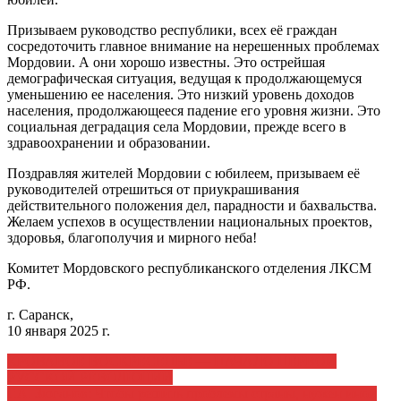
Призываем руководство республики, всех её граждан
сосредоточить главное внимание на нерешенных проблемах
Мордовии. А они хорошо известны. Это острейшая
демографическая ситуация, ведущая к продолжающемуся
уменьшению ее населения. Это низкий уровень доходов
населения, продолжающееся падение его уровня жизни. Это
социальная деградация села Мордовии, прежде всего в
здравоохранении и образовании.
Поздравляя жителей Мордовии с юбилеем, призываем её
руководителей отрешиться от приукрашивания
действительного положения дел, парадности и бахвальства.
Желаем успехов в осуществлении национальных проектов,
здоровья, благополучия и мирного неба!
Комитет Мордовского республиканского отделения ЛКСМ
РФ.
г. Саранск,
10 января 2025 г.
Навигация
КРОВАВОЕ ВОСКРЕСЕНЬЕ — НАЧАЛО ПЕРВОЙ
РУССКОЙ РЕВОЛЮЦИИ
по
Г.А. Зюганов: Чтобы решить проблемы страны, нужен иной