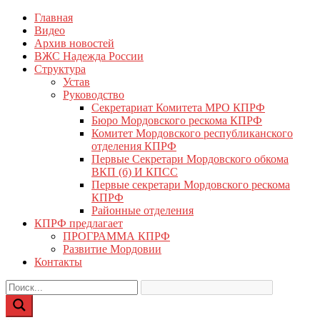
Перейти
Главная
КПРФ Мордовия
Мордовское Региональное отделение КПРФ
к
Видео
содержимому
Архив новостей
ВЖС Надежда России
Структура
Устав
Руководство
Секретариат Комитета МРО КПРФ
Бюро Мордовского рескома КПРФ
Комитет Мордовского республиканского
отделения КПРФ
Первые Секретари Мордовского обкома
ВКП (б) И КПСС
Первые секретари Мордовского рескома
КПРФ
Районные отделения
КПРФ предлагает
ПРОГРАММА КПРФ
Развитие Мордовии
Контакты