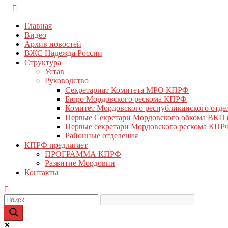
Перейти
КПРФ Мордовия
Мордовское Региональное отделение КПРФ
к
Главная
содержимому
Видео
Архив новостей
ВЖС Надежда России
Структура
Устав
Руководство
Секретариат Комитета МРО КПРФ
Бюро Мордовского рескома КПРФ
Комитет Мордовского республиканского отд
Первые Секретари Мордовского обкома ВКП
Первые секретари Мордовского рескома КПР
Районные отделения
КПРФ предлагает
ПРОГРАММА КПРФ
Развитие Мордовии
Контакты