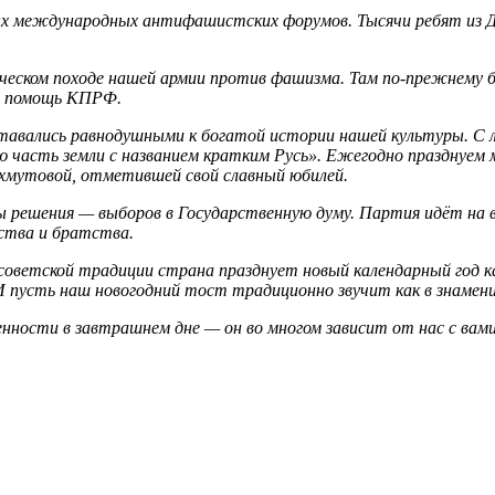
ных международных антифашистских форумов. Тысячи ребят из Д
роическом походе нашей армии против фашизма. Там по‑прежнем
ая помощь КПРФ.
оставались равнодушными к богатой истории нашей культуры. С
ю часть земли с названием кратким Русь». Ежегодно празднуем 
ахмутовой, отметившей свой славный юбилей.
ны решения — выборов в Государственную думу. Партия идёт на
ства и братства.
советской традиции страна празднует новый календарный год к
И пусть наш новогодний тост традиционно звучит как в знамен
енности в завтрашнем дне — он во многом зависит от нас с вами