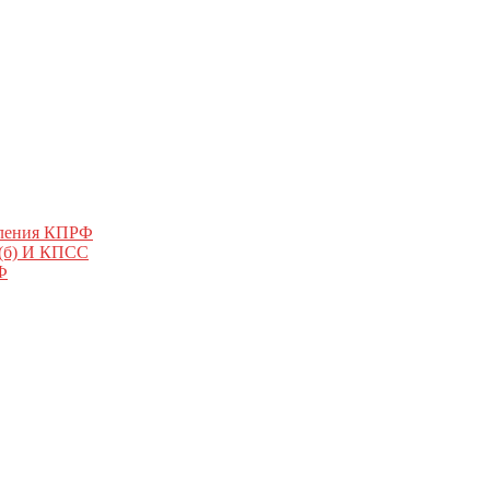
еления КПРФ
 (б) И КПСС
Ф