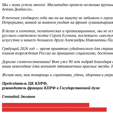
Мы с вами успели многое. Масштабно провели несколько круп
детям Донбасса».
В течение уходящего года мы ни на минуту не забывали о ге
Непрерывно, конвой за конвоем уходит на фронт гуманитарн
В делах и хлопотах, политических и организационных, мы не 
русского советского поэта Сергея Есенина, воспевшего «шесту
искусства и нашего большого друга Александры Николаевны П
Грядущий 2026 год — время принятия судьбоносного для стра
планом возрождения России на принципах социализма, достоин
Дорогие соотечественники! Вот уже 90 лет подряд благодаря 
наши новогодние ёлки венчают пятиконечные красные звезды. 
Желаю вам, мои товарищи и соратники, удачи, здоровья и увер
Председатель ЦК КПРФ,
руководитель фракции КПРФ в Государственной думе
Геннадий Зюганов
Навигация
РЕШЕНИЕ ЛЕНИНЫМ ПРОБЛЕМЫ УКРАИНЫ
Поздравляем Галину Григорьевну Лычёву с днём рождения!
по