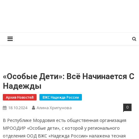
Перейти
КПРФ Мордовия
Мордовское Региональное отделение КПРФ
к
содержимому
«Особые Дети»: Всё Начинается С
Надежды
Архив Новостей
ВЖС Надежда России
0
18.10.2024
Алина Хрипунова
В Республике Мордовия есть общественная организация
МРООДИР «Особые дети», с которой у регионального
отделения ООД ВЖС «Надежда России» налажена тесная