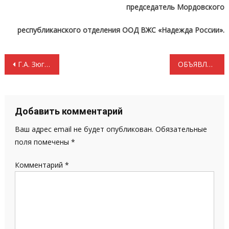
председатель Мордовского
республиканского отделения ООД ВЖС «Надежда России».
Навигация
Г.А. Зюганов: Нам нужен бюджет Победы!
ОБЪЯВЛЕНИЕ
по
записям
Добавить комментарий
Ваш адрес email не будет опубликован.
Обязательные
поля помечены
*
Комментарий
*