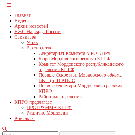
Перейти
КПРФ Мордовия
Мордовское Региональное отделение КПРФ
к
Главная
содержимому
Видео
Архив новостей
ВЖС Надежда России
Структура
Устав
Руководство
Секретариат Комитета МРО КПРФ
Бюро Мордовского рескома КПРФ
Комитет Мордовского республиканского
отделения КПРФ
Первые Секретари Мордовского обкома
ВКП (б) И КПСС
Первые секретари Мордовского рескома
КПРФ
Районные отделения
КПРФ предлагает
ПРОГРАММА КПРФ
Развитие Мордовии
Контакты