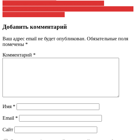
В Китае официально завершилась кампания по
по
расследованию и отмене приватизации и рыночных реформ,
записям
проведенных в 1990-х годах.
Добавить комментарий
Ваш адрес email не будет опубликован.
Обязательные поля
помечены
*
Комментарий
*
Имя
*
Email
*
Сайт