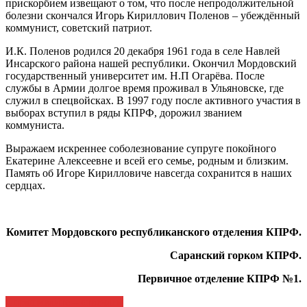
прискорбием извещают о том, что после непродолжительной
болезни скончался Игорь Кириллович Поленов – убеждённый
коммунист, советский патриот.
И.К. Поленов родился 20 декабря 1961 года в селе Навлей
Инсарского района нашей республики. Окончил Мордовский
государственный университет им. Н.П Огарёва. После
службы в Армии долгое время проживал в Ульяновске, где
служил в спецвойсках. В 1997 году после активного участия в
выборах вступил в ряды КПРФ, дорожил званием
коммуниста.
Выражаем искреннее соболезнование супруге покойного
Екатерине Алексеевне и всей его семье, родным и близким.
Память об Игоре Кирилловиче навсегда сохранится в наших
сердцах.
Комитет Мордовского республиканского отделения КПРФ.
Саранский горком КПРФ.
Первичное отделение КПРФ №1.
Навигация
Спрашивайте – отвечаем