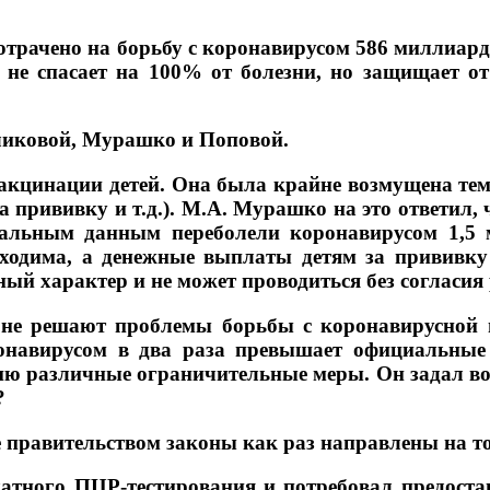
потрачено на борьбу с коронавирусом 586 миллиард
 не спасает на 100% от болезни, но защищает от
оликовой, Мурашко и Поповой.
вакцинации детей. Она была крайне возмущена тем
рививку и т.д.). М.А. Мурашко на это ответил, ч
иальным данным переболели коронавирусом 1,5 
бходима, а денежные выплаты детям за прививку 
ый характер и не может проводиться без согласия 
не решают проблемы борьбы с коронавирусной и
онавирусом в два раза превышает официальные
ию различные ограничительные меры. Он задал воп
?
е правительством законы как раз направлены на то
атного ПЦР-тестирования и потребовал предоста