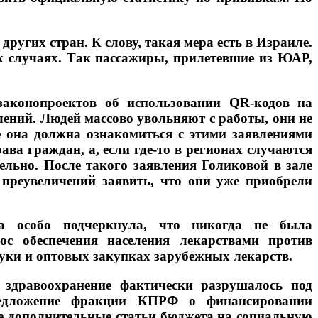
ругих стран. К слову, такая мера есть в Израиле.
х случаях. Так пассажиры, прилетевшие из ЮАР,
законопроектов об использовании QR-кодов на
влений. Людей массово увольняют с работы, они не
ле она должна ознакомиться с этими заявлениями
ва граждан, а, если где-то в регионах случаются
ельно. После такого заявления Голиковой в зале
 преувеличений заявить, что они уже приобрели
а особо подчеркнула, что никогда не была
ос обеспечения населения лекарствами против
ауки и оптовых закупках зарубежных лекарств.
 здравоохранение фактически разрушалось под
редложение фракции КПРФ о финансировании
все дополнительные статьи бюджета на социальную