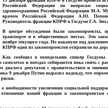
13 декабря фракция КПРФ в Госдуме провела вст
Российской Федерации по вопросам соци
здравоохранения Российской Федерации М.А. 
врачом Российской Федерации А.Ю. Попов
Руководитель фракции КПРФ в Госдуме Г.А. Зюг
В центре обсуждения были законопроекты, п
транспорте и в общественных местах. Эти зак
ноябре текущего года. Но накануне под давление
КПРФ один из законопроектов отправили на дора
Как сообщил в понедельник спикер Госдумы 
самолетах и поездах собираются пока снять с ра
ом диалога депутатов с правительством и мнени
ека 9 декабря Путин выразил надежду, что опро
 риски.
 необходимости увеличения социальной поддержк
 отношение нашей фракции к законопроектам 