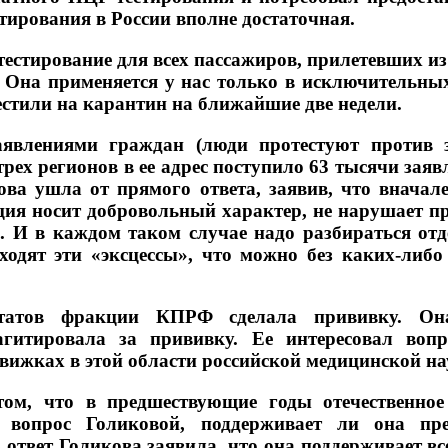
тирования в России вполне достаточная.
естирование для всех пассажиров, прилетевших из д
. Она применяется у нас только в исключительны
естили на карантин на ближайшие две недели.
аявлениями граждан (люди протестуют против 
трех регионов в ее адрес поступило 63 тысячи зая
ова ушла от прямого ответа, заявив, что внача
ия носит добровольный характер, не нарушает пра
й. И в каждом таком случае надо разбираться отд
ходят эти «эксцессы», что можно без каких-либо
татов фракции КПРФ сделала прививку. Он
агитировала за прививку. Ее интересовал вопр
вижках в этой области российской медицинской н
ом, что в предшествующие годы отечественное
й вопрос Голиковой, поддерживает ли она п
 ответ Голикова заявила, что она поддерживает 