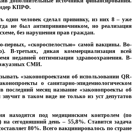
жив дополнительные источники финансирования.
лидер КПРФ.
ь один человек сделал прививку, из них 8 – уже
огда не был антипрививочником, но реализация
хеме, без нарушения прав граждан.
-первых, «скороспелостью» самой вакцины. Во-
). В-третьих, дикая коммерциализация всей
емя недавней оптимизации здравоохранения. В-
буржуазных СМИ.
азывать «законопроектами об использовании QR-
аконопроекты о санитарно-эпидемиологическом
 в последний месяц название «законопроекты об
звучит в таком виде не только из уст депутатов
мя находятся под медицинским контролем (по
) на сегодняшний день – 55,8%. Ставится задача
 составляет 80%. Всего вакцинировалось по стране