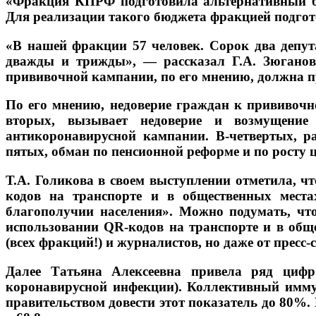
«Фракция КПРФ подготовила альтернативный бю
Для реализации такого бюджета фракцией подгот
«В нашей фракции 57 человек. Сорок два депута
дважды и трижды», — рассказал Г.А. Зюганов,
прививочной кампании, по его мнению, должна п
По его мнению, недоверие граждан к прививоч
вторых, вызывает недоверие и возмущение 
антикоронавирусной кампании. В-четвертых, р
пятых, обман по пенсионной реформе и по росту 
Т.А. Голикова в своем выступлении отметила, 
кодов на транспорте и в общественных места
благополучии населения». Можно подумать, что
использовании QR-кодов на транспорте и в обще
(всех фракций!) и журналистов, но даже от пресс-
Далее Татьяна Алексеевна привела ряд цифр
коронавирусной инфекции). Коллективный иммуни
правительством довести этот показатель до 80%. 