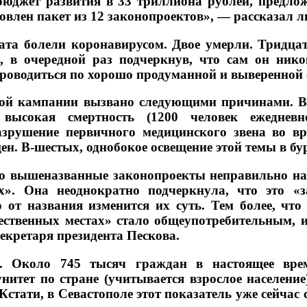
джет развития в 33 триллиона рублей, предло
овлен пакет из 12 законопроектов», — рассказал 
та болели коронавирусом. Двое умерли. Тридцат
 в очередной раз подчеркнув, что сам он ник
роводиться по хорошо продуманной и выверенной с
ной кампании вызвано следующими причинами. Во
высокая смертность (1200 человек ежедневно
азрушение первичного медицинского звена во вр
цен. В-шестых, однобокое освещение этой темы в 
что вышеназванные законопроекты неправильно н
х». Она неоднократно подчеркнула, что это «з
 от названия изменится их суть. Тем более, что
ственных местах» стало общеупотребительным, и 
секретаря президента Пескова.
. Около 745 тысяч граждан в настоящее вре
тет по стране (учитывается взрослое население
Кстати, в Севастополе этот показатель уже сейчас