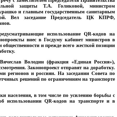
речу с заместителем Председателя Правительства
альной защиты Т.А. Голиковой, министром
Мурашко и главным государственным санитарным
ой. Вел заседание Председатель ЦК КПРФ,
анов.
редусматривающие использование QR-кодов на
онопроекты внес в Госдуму кабинет министров в
м общественности и прежде всего жесткой позиции
ботку.
Вячеслав Володин (фракция «Единая Россия»),
ссмотрения. Законопроект отправят на доработку.
ями регионов и россиян. На заседании Совета по
метчивых решений по ограничениям на транспорте
и населения, в том числе по усилению борьбы с
об использовании QR-кодов на транспорте и в