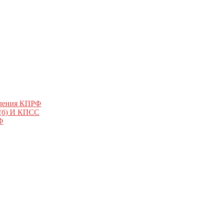
еления КПРФ
 (б) И КПСС
Ф