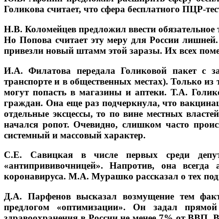
Голикова считает, что сфера бесплатного ПЦР-тес
Н.В. Коломейцев предложил ввести обязательное т
Но Попова считает эту меру для России лишней
привезли новый штамм этой заразы. Их всех пом
И.А. Филатова передала Голиковой пакет с з
транспорте и в общественных местах). Только из 
могут попасть в магазины и аптеки. Т.А. Голик
граждан. Она еще раз подчеркнула, что вакцинац
отдельные эксцессы, то по вине местных власте
начался ропот. Очевидно, слишком часто проис
системный и массовый характер.
С.Е. Савицкая в числе первых среди депу
«антипрививочницей». Напротив, она всегда 
коронавируса. М.А. Мурашко рассказал о тех под
Д.А. Парфенов высказал возмущение тем факт
предлогом «оптимизации». Он задал прямо
здравоохранения в России не менее 7% от ВВП. В