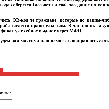
 года соберется Госсовет на свое заседание по воп
лучить QR-код те граждане, которые по каким-ли
рорабатывается правительством. В частности, так
фикат уже сейчас выдают через МФЦ.
ы будем вам максимально помогать выправлять сл
да
ОЙ ИЛИ «СИЯНИЕ НЕГАСНУЩИХ ЗВЕЗД»
ечены
*