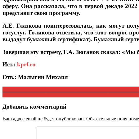
сферу. Она рассказала, что в первой декаде 2022
представит свою программу.
А.Е. Глазкова поинтересовалась, как могут по
госуслуг. Голикова ответила, что этот вопрос п
выдадут бумажный сертификат). Бумажный серти
Завершая эту встречу, Г.А. Зюганов сказал: «М
Ист.:
kprf.ru
Отв.: Малыгин Михаил
Навигация
В Центральной избирательной комиссии РМ Косов и его коман
ЗАБЫТЫЙ ГЕНИЙ «КАПИТАНСКОЙ ДОЧКИ» ИИ АРЕПИН
по
записям
Добавить комментарий
Ваш адрес email не будет опубликован.
Обязательные поля пом