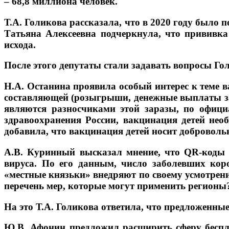
– 68,8 миллиона человек.
Т.А. Голикова рассказала, что в 2020 году было 
Татьяна Алексеевна подчеркнула, что прививка
исхода.
После этого депутаты стали задавать вопросы Г
Н.А. Останина проявила особый интерес к теме 
составляющей (розыгрыши, денежные выплаты за п
являются разносчиками этой заразы, по офиц
здравоохранения России, вакцинация детей нео
добавила, что вакцинация детей носит добровольн
А.В. Куринный высказал мнение, что QR-коды 
вируса. По его данным, число заболевших кор
«местные князьки» внедряют по своему усмотрен
перечень мер, которые могут применить регионы
На это Т.А. Голикова ответила, что предложенны
Ю.В. Афонин предложил расширить сферу беспл