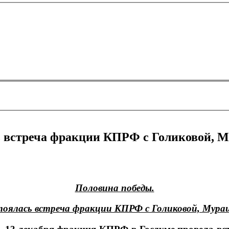
сь встреча фракции КПРФ с Голиковой, 
Половина победы.
стоялась встреча фракции КПРФ с Голиковой, Мура