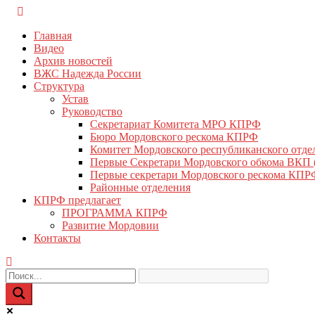
Перейти
КПРФ Мордовия
Мордовское Региональное отделение КПРФ
к
Главная
содержимому
Видео
Архив новостей
ВЖС Надежда России
Структура
Устав
Руководство
Секретариат Комитета МРО КПРФ
Бюро Мордовского рескома КПРФ
Комитет Мордовского республиканского отд
Первые Секретари Мордовского обкома ВКП
Первые секретари Мордовского рескома КПР
Районные отделения
КПРФ предлагает
ПРОГРАММА КПРФ
Развитие Мордовии
Контакты