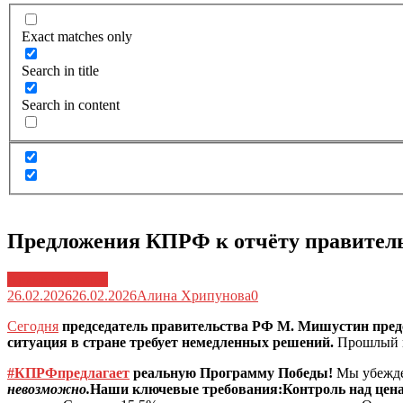
Exact matches only
Search in title
Search in content
Предложения КПРФ к отчёту правител
Архив новостей
26.02.2026
26.02.2026
Алина Хрипунова
0
Сегодня
председатель правительства РФ М. Мишустин предс
ситуация в стране требует немедленных решений.
Прошлый г
#КПРФпредлагает
реальную Программу Победы!
Мы убежд
невозможно.
Наши ключевые требования:Контроль над цен