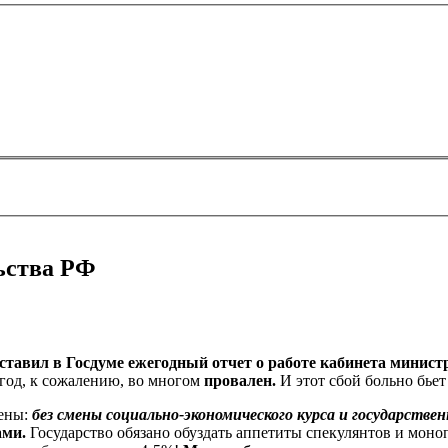
ьства РФ
тавил в Госдуме ежегодный отчет о работе кабинета минист
од, к сожалению, во многом
провален.
И этот сбой больно бье
ены:
без смены социально-экономического курса и государств
ами.
Государство обязано обуздать аппетиты спекулянтов и моно