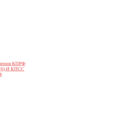
еления КПРФ
 (б) И КПСС
Ф