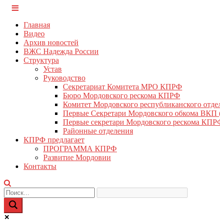
Перейти
КПРФ Мордовия
Мордовское Региональное отделение КПРФ
к
Главная
содержимому
Видео
Архив новостей
ВЖС Надежда России
Структура
Устав
Руководство
Секретариат Комитета МРО КПРФ
Бюро Мордовского рескома КПРФ
Комитет Мордовского республиканского отд
Первые Секретари Мордовского обкома ВКП
Первые секретари Мордовского рескома КПР
Районные отделения
КПРФ предлагает
ПРОГРАММА КПРФ
Развитие Мордовии
Контакты