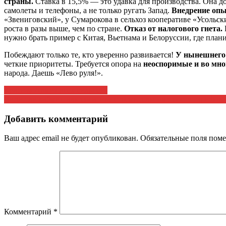
страны.
Ставка в 15,5% — это удавка для производства. Она 
самолеты и телефоны, а не только ругать Запад.
Внедрение опы
«Звениговский», у Сумарокова в сельхоз кооперативе «Усольс
роста в разы выше, чем по стране.
Отказ от налогового гнета.
нужно брать пример с Китая, Вьетнама и Белоруссии, где план
Побеждают только те, кто уверенно развивается!
У нынешнего 
четкие приоритеты. Требуется опора на
неоспоримые и во мн
народа. Даешь «Лево руля!».
Навигация
Красная Армия всех сильней!
Видит ли кабмин альтернативу стремительному росту тарифо
по
записям
Добавить комментарий
Ваш адрес email не будет опубликован.
Обязательные поля пом
Комментарий
*