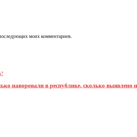
ля последующих моих комментариев.
лько наворовали в республике, сколько выявлено