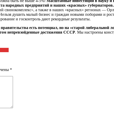
должна быть не выше 4-5%!
Масштабные инвестиции в науку и 
та народных предприятий и наших «красных» губернаторов
кий свинокомплекс», а также в наших «красных» регионах — Ор
Нельзя душить малый бизнес и граждан новыми поборами и ро
ирование и госконтроль дают рекордные результаты.
правительства есть потенциал, но на «старой либеральной л
огом непревзойденные достижения СССР
. Мы настроены конст
в ЖКХ
ечены
*