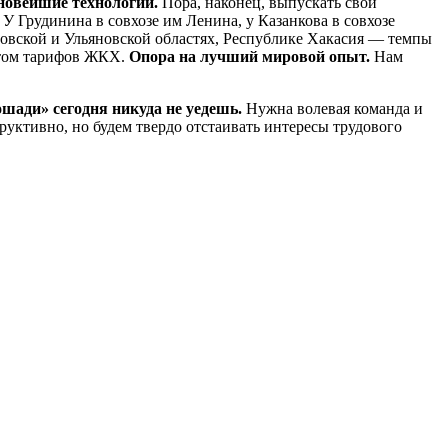
новейшие технологии.
Пора, наконец, выпускать свои
.
У Грудинина в совхозе им Ленина, у Казанкова в совхозе
ловской и Ульяновской областях, Республике Хакасия — темпы
стом тарифов ЖКХ.
Опора на лучший мировой опыт.
Нам
ошади» сегодня никуда не уедешь.
Нужна волевая команда и
руктивно, но будем твердо отстаивать интересы трудового