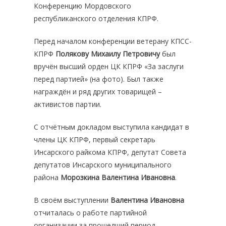
Конференцию Мордовского
республиканского отделения КПРФ.
Перед началом конференции ветерану КПСС-
КПРФ
Полякову Михаилу Петровичу
был
вручён высший орден ЦК КПРФ «За заслуги
перед партией» (на фото). Был также
награждён и ряд других товарищей –
активистов партии.
С отчётным докладом выступила кандидат в
члены ЦК КПРФ, первый секретарь
Инсарского райкома КПРФ, депутат Совета
депутатов Инсарского муниципального
района
Морозкина Валентина Ивановна
.
В своём выступлении
Валентина Ивановна
отчиталась о работе партийной
организации за прошедший период,