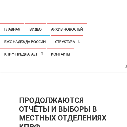
Перейти
к
КПРФ Мордовия
Мордовское Региональное отделение КПРФ
содержимому
ГЛАВНАЯ
ВИДЕО
АРХИВ НОВОСТЕЙ
ВЖС НАДЕЖДА РОССИИ
СТРУКТУРА
КПРФ ПРЕДЛАГАЕТ
КОНТАКТЫ
ПРОДОЛЖАЮТСЯ
ОТЧЁТЫ И ВЫБОРЫ В
МЕСТНЫХ ОТДЕЛЕНИЯХ
КПРФ