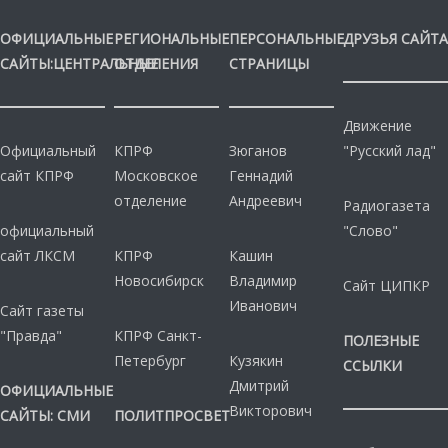
ОФИЦИАЛЬНЫЕ
РЕГИОНАЛЬНЫЕ
ПЕРСОНАЛЬНЫЕ
ДРУЗЬЯ САЙТА
САЙТЫ:ЦЕНТРАЛЬНЫЕ
ОТДЕЛЕНИЯ
СТРАНИЦЫ
Движение
Официальный
КПРФ
Зюганов
"Русский лад"
сайт КПРФ
Московское
Геннадий
отделение
Андреевич
Радиогазета
официальный
"Слово"
сайт ЛКСМ
КПРФ
Кашин
Новосибирск
Владимир
Сайт ЦИПКР
Иванович
Сайт газеты
"Правда"
КПРФ Санкт-
ПОЛЕЗНЫЕ
Петербург
Кузякин
ССЫЛКИ
Дмитрий
ОФИЦИАЛЬНЫЕ
Викторович
САЙТЫ: СМИ
ПОЛИТПРОСВЕТ