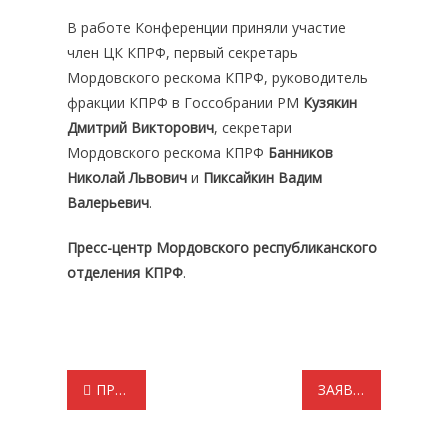
В работе Конференции приняли участие
член ЦК КПРФ, первый секретарь
Мордовского рескома КПРФ, руководитель
фракции КПРФ в Госсобрании РМ
Кузякин
Дмитрий Викторович
, секретари
Мордовского рескома КПРФ
Банников
Николай Львович
и
Пиксайкин Вадим
Валерьевич
.
Пресс-центр Мордовского республиканского
отделения КПРФ
.
Навигация
ПРЕДСЕДАТЕЛЬ ГОССОБРАНИЯ МОРДОВИИ ПРОВЕЛ РАБОЧУЮ ВСТРЕЧУ С ДЕПУТАТОМ ДМИТРИЕМ КУЗЯКИНЫМ
ЗАЯВЛЕНИЕ СЕКРЕТАРИАТА КОМИТЕТА МОРДОВСКОГО РЕСПУБЛИКАНСКОГО ОТДЕЛЕНИЯ КПРФ
по