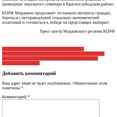
проведение зонального семинара в Краснослободском районе.
КПРФ Мордовии продолжает отстаивать интересы граждан,
бороться с несправедливой социально-экономической
политикой и готовиться к победе на предстоящих выборах!
Пресс-центр Мордовского рескома КПРФ
Навигация
Заседание фракции КПРФ в Госсобрании РМ
КОММУНИСТЫ МОРДОВИИ ПРИСОЕДИНИЛИСЬ К
по
ВСЕРОССИЙСКОМУ АВТОПРОБЕГУ «КРАСНЫЕ
записям
КРЫЛЬЯ ПОБЕДЫ»
Добавить комментарий
Ваш адрес email не будет опубликован.
Обязательные поля
помечены
*
Комментарий
*