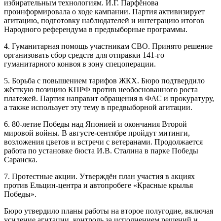
избирательным технологиям. И.Г. Парфёнова
проинформировала о ходе кампании. Партия активизирует
агитацию, подготовку наблюдателей и интеграцию итогов
Народного референдума в предвыборные программы.
4. Гуманитарная помощь участникам СВО. Принято решение
организовать сбор средств для отправки 141-го
гуманитарного конвоя в зону спецоперации.
5. Борьба с повышением тарифов ЖКХ. Бюро подтвердило
жёсткую позицию КПРФ против необоснованного роста
платежей. Партия направит обращения в ФАС и прокуратуру,
а также использует эту тему в предвыборной агитации.
6. 80-летие Победы над Японией и окончания Второй
мировой войны. В августе-сентябре пройдут митинги,
возложения цветов и встречи с ветеранами. Продолжается
работа по установке бюста И.В. Сталина в парке Победы
Саранска.
7. Протестные акции. Утверждён план участия в акциях
против Ельцин-центра и автопробеге «Красные крылья
Победы».
Бюро утвердило планы работы на второе полугодие, включая
усиление агитации, контроль за исполнением решений и