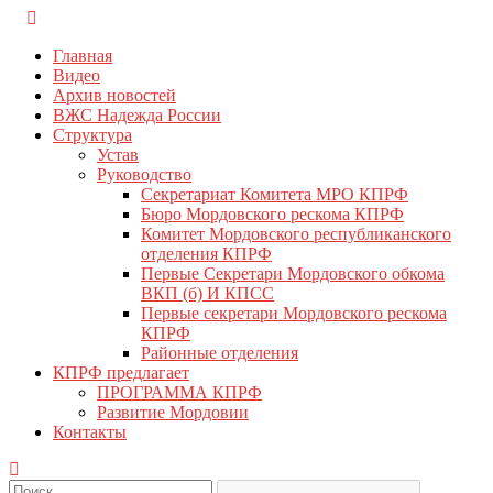
Перейти
КПРФ Мордовия
Мордовское Региональное отделение КПРФ
к
Главная
содержимому
Видео
Архив новостей
ВЖС Надежда России
Структура
Устав
Руководство
Секретариат Комитета МРО КПРФ
Бюро Мордовского рескома КПРФ
Комитет Мордовского республиканского
отделения КПРФ
Первые Секретари Мордовского обкома
ВКП (б) И КПСС
Первые секретари Мордовского рескома
КПРФ
Районные отделения
КПРФ предлагает
ПРОГРАММА КПРФ
Развитие Мордовии
Контакты