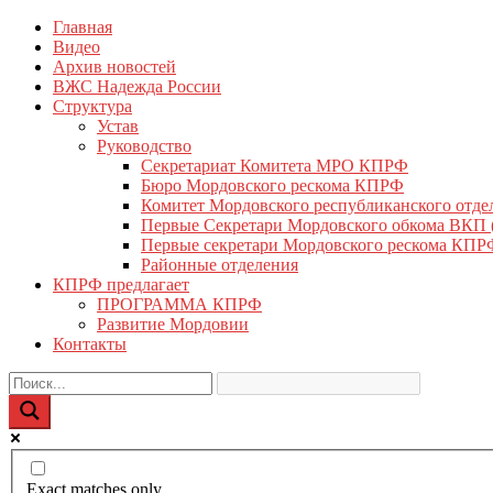
Перейти
Главная
КПРФ Мордовия
Мордовское Региональное отделение КПРФ
к
Видео
содержимому
Архив новостей
ВЖС Надежда России
Структура
Устав
Руководство
Секретариат Комитета МРО КПРФ
Бюро Мордовского рескома КПРФ
Комитет Мордовского республиканского отд
Первые Секретари Мордовского обкома ВКП
Первые секретари Мордовского рескома КПР
Районные отделения
КПРФ предлагает
ПРОГРАММА КПРФ
Развитие Мордовии
Контакты
Exact matches only