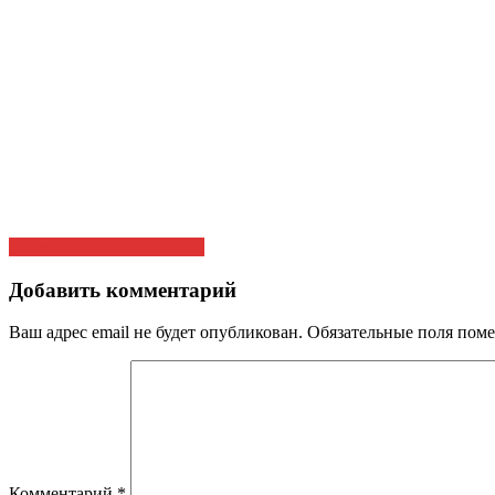
Навигация
Ленин пришёл в школу…
по
записям
Добавить комментарий
Ваш адрес email не будет опубликован.
Обязательные поля пом
Комментарий
*