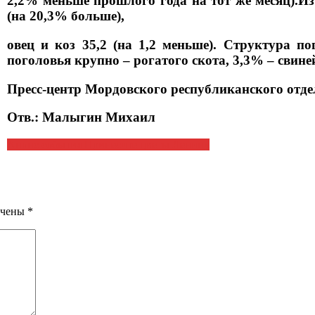
2,2% меньше прошлого года на тот же месяц).Из 
(на 20,3% больше),
овец и коз 35,2 (на 1,2 меньше). Структура п
поголовья крупно – рогатого скота, 3,3% – свиней
Пресс-центр Мордовского республиканского отд
Отв.: Малыгин Михаил
Анонс события Принесите цветы Ленину
ечены
*