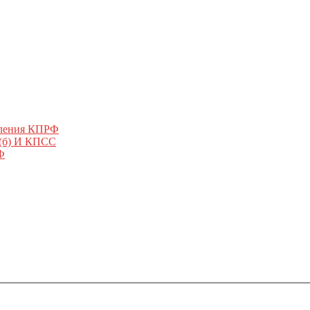
еления КПРФ
 (б) И КПСС
Ф