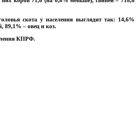
них коров 71,6 (на 0,8% меньше), свиней – 718,6
оголовья скота у населения выглядит так: 14,6%
, 89,1% – овец и коз.
еления КПРФ.