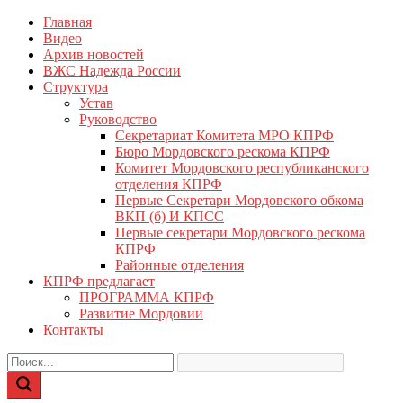
Перейти
Главная
КПРФ Мордовия
Мордовское Региональное отделение КПРФ
к
Видео
содержимому
Архив новостей
ВЖС Надежда России
Структура
Устав
Руководство
Секретариат Комитета МРО КПРФ
Бюро Мордовского рескома КПРФ
Комитет Мордовского республиканского
отделения КПРФ
Первые Секретари Мордовского обкома
ВКП (б) И КПСС
Первые секретари Мордовского рескома
КПРФ
Районные отделения
КПРФ предлагает
ПРОГРАММА КПРФ
Развитие Мордовии
Контакты