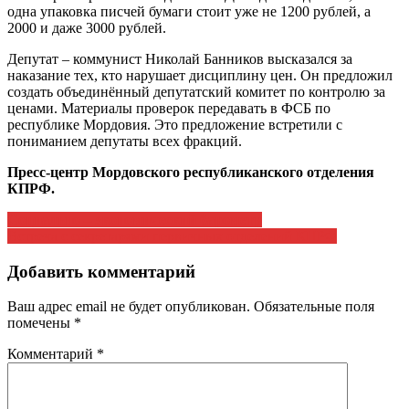
одна упаковка писчей бумаги стоит уже не 1200 рублей, а
2000 и даже 3000 рублей.
Депутат – коммунист Николай Банников высказался за
наказание тех, кто нарушает дисциплину цен. Он предложил
создать объединённый депутатский комитет по контролю за
ценами. Материалы проверок передавать в ФСБ по
республике Мордовия. Это предложение встретили с
пониманием депутаты всех фракций.
Пресс-центр Мордовского республиканского отделения
КПРФ.
Навигация
Социально – экономический барометр
Встреча с секретарями первичных отделений КПРФ
по
записям
Добавить комментарий
Ваш адрес email не будет опубликован.
Обязательные поля
помечены
*
Комментарий
*