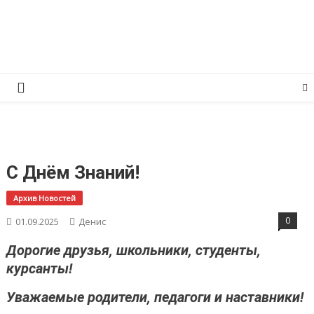
Перейти
КПРФ Мордовия
Мордовское Региональное отделение КПРФ
к
содержимому
С Днём Знаний!
Архив Новостей
0
01.09.2025
Денис
Дорогие друзья, школьники, студенты,
курсанты!
Уважаемые родители, педагоги и наставники!