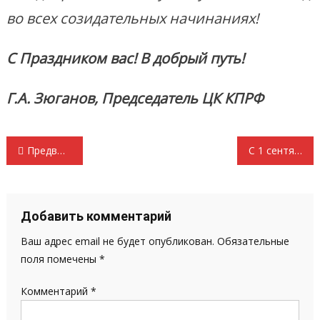
во всех созидательных начинаниях!
С Праздником вас! В добрый путь!
Г.А. Зюганов, Председатель ЦК КПРФ
Навигация
Предвыборные задачи КПРФ
С 1 сентября!
по
записям
Добавить комментарий
Ваш адрес email не будет опубликован.
Обязательные
поля помечены
*
Комментарий
*