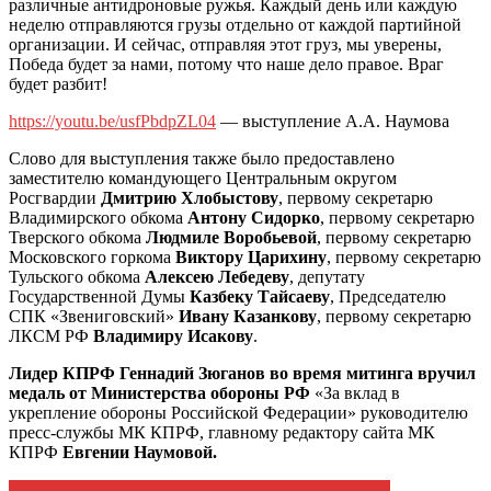
различные антидроновые ружья. Каждый день или каждую
неделю отправляются грузы отдельно от каждой партийной
организации. И сейчас, отправляя этот груз, мы уверены,
Победа будет за нами, потому что наше дело правое. Враг
будет разбит!
https://youtu.be/usfPbdpZL04
— выступление А.А. Наумова
Слово для выступления также было предоставлено
заместителю командующего Центральным округом
Росгвардии
Дмитрию Хлобыстову
, первому секретарю
Владимирского обкома
Антону Сидорко
, первому секретарю
Тверского обкома
Людмиле Воробьевой
, первому секретарю
Московского горкома
Виктору Царихину
, первому секретарю
Тульского обкома
Алексею Лебедеву
, депутату
Государственной Думы
Казбеку Тайсаеву
, Председателю
СПК «Звениговский»
Ивану Казанкову
, первому секретарю
ЛКСМ РФ
Владимиру Исакову
.
Лидер КПРФ Геннадий Зюганов во время митинга вручил
медаль от Министерства обороны РФ
«За вклад в
укрепление обороны Российской Федерации» руководителю
пресс-службы МК КПРФ, главному редактору сайта МК
КПРФ
Евгении Наумовой.
Сегодня 86 лет со дня рождения Татьяны Бибиной