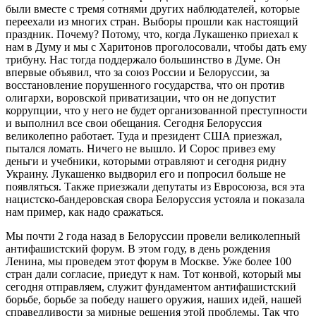
были вместе с тремя сотнями других наблюдателей, которые
переехали из многих стран. Выборы прошли как настоящий
праздник. Почему? Потому, что, когда Лукашенко приехал к
нам в Думу и мы с Харитонов проголосовали, чтобы дать ему
трибуну. Нас тогда поддержало большинство в Думе. Он
впервые объявил, что за союз России и Белоруссии, за
восстановление порушенного государства, что он против
олигархи, воровской приватизации, что он не допустит
коррупции, что у него не будет организованной преступности
и выполнил все свои обещания. Сегодня Белоруссия
великолепно работает. Туда и президент США приезжал,
пытался ломать. Ничего не вышло. И Сорос привез ему
деньги и учебники, которыми отравляют и сегодня ридну
Украину. Лукашенко выдворил его и попросил больше не
появляться. Также приезжали депутаты из Евросоюза, вся эта
нацистско-бандеровская свора Белоруссия устояла и показала
нам пример, как надо сражаться.
Мы почти 2 года назад в Белоруссии провели великолепный
антифашистский форум. В этом году, в день рождения
Ленина, мы проведем этот форум в Москве. Уже более 100
стран дали согласие, приедут к нам. Тот конвой, который мы
сегодня отправляем, служит фундаментом антифашистский
борьбе, борьбе за победу нашего оружия, наших идей, нашей
справедливости за мирные решения этой проблемы. Так что