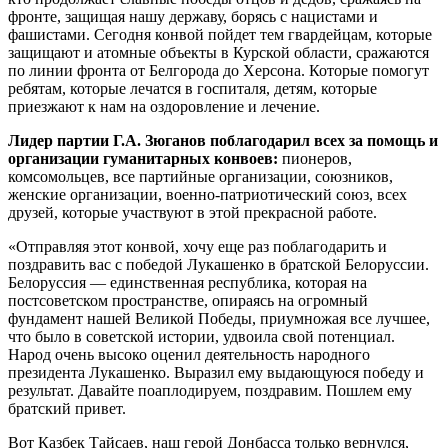
фронте, защищая нашу державу, борясь с нацистами и
фашистами. Сегодня конвой пойдет тем гвардейцам, которые
защищают и атомные объекты в Курской области, сражаются
по линии фронта от Белгорода до Херсона. Которые помогут
ребятам, которые лечатся в госпиталя, детям, которые
приезжают к нам на оздоровление и лечение.
Лидер партии Г.А. Зюганов поблагодарил всех за помощь и
организации гуманитарных конвоев:
пионеров,
комсомольцев, все партийные организации, союзников,
женские организации, военно-патриотический союз, всех
друзей, которые участвуют в этой прекрасной работе.
«Отправляя этот конвой, хочу еще раз поблагодарить и
поздравить вас с победой Лукашенко в братской Белоруссии.
Белоруссия — единственная республика, которая на
постсоветском пространстве, опираясь на огромный
фундамент нашей Великой Победы, приумножая все лучшее,
что было в советской истории, удвоила свой потенциал.
Народ очень высоко оценил деятельность народного
президента Лукашенко. Выразил ему выдающуюся победу и
результат. Давайте поаплодируем, поздравим. Пошлем ему
братский привет.
Вот Казбек Тайсаев, наш герой Донбасса только вернулся,