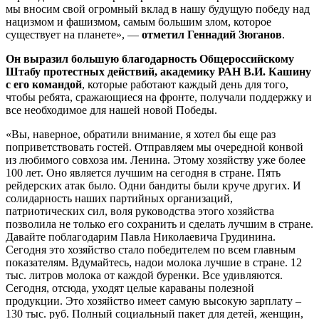
мы вносим свой огромный вклад в нашу будущую победу над
нацизмом и фашизмом, самым большим злом, которое
существует на планете», —
отметил Геннадий Зюганов
.
Он выразил большую благодарность Общероссийскому
Штабу протестных действий, академику РАН В.И. Кашину
с его командой
, которые работают каждый день для того,
чтобы ребята, сражающиеся на фронте, получали поддержку и
все необходимое для нашей новой Победы.
«Вы, наверное, обратили внимание, я хотел бы еще раз
поприветствовать гостей. Отправляем мы очередной конвой
из любимого совхоза им. Ленина. Этому хозяйству уже более
100 лет. Оно является лучшим на сегодня в стране. Пять
рейдерских атак было. Одни бандиты были круче других. И
солидарность наших партийных организаций,
патриотических сил, воля руководства этого хозяйства
позволила не только его сохранить и сделать лучшим в стране.
Давайте поблагодарим Павла Николаевича Грудинина.
Сегодня это хозяйство стало победителем по всем главным
показателям. Вдумайтесь, надои молока лучшие в стране. 12
тыс. литров молока от каждой буренки. Все удивляются.
Сегодня, отсюда, уходят целые караваны полезной
продукции. Это хозяйство имеет самую высокую зарплату –
130 тыс. руб. Полный социальный пакет для детей, женщин,