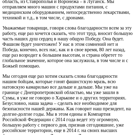
область, из Ставрополья и Воронежа – в Луганск. Мы
отправляем много машин с продуктами питания, с
медицинским оборудованием, непосредственно лекарствами,
техникой и т.д., в том числе, с дронами.
Уважаемые товарищи, говоря слова благодарности всем за эту
работу, еще раз хочется сказать, что этот труд, вносит большую
часть наших душ сердец в нашу общую Победу. Она будет.
Фашизм будет уничтожен! У нас в этом сомнений нет и
Победа, конечно, всех нас, как и в свое время, 80 лет назад,
еще раз возродит к большим высотам, и страна обретет то
глобальное значение, которое она заслужила, в том числе и с
Божьей помощью.
Мы сегодня еще раз хотим сказать слова благодарности
нашим бойцам, которые гонят фашистскую мразь, всю
натовскую камарилью все дальше и дальше. Мы уже на
границе с Днепропетровской областью, мы уже зашли в
Сумы, я уже не говорю о Харькове и о других территориях.
Безусловно, наша задача – сделать все необходимое для
безопасности нашей державы. Как говорит наш президент, на
долгие-долгие годы. Мы в этом едины и Компартия
Российской Федерации с 2014 года ведет эту огромную,
большую работу с первого дня, признав сегодняшние, уже
российские территории, еще в 2014 г. на своих высших