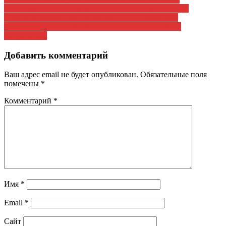
Навигация
31 января 1924 г. II съезд Советов СССР единогласно
по
утвердил первую Конституцию СССР и завершил
записям
конституционное оформление единого Советского
государства.
Добавить комментарий
Ваш адрес email не будет опубликован.
Обязательные поля
помечены
*
Комментарий
*
Имя
*
Email
*
Сайт