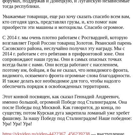
форумах, поддержав и Донецкую, и Луганскую независимые
тогда республики.
Уважаемые товарищи, еще раз хочу сказать спасибо всем вам,
кто сегодня здесь, представлял грузы, и, кто помог нам
приобрести эти машины и мотоциклы. Спасибо огромное.
С 2014 г. мы очень плотно работаем с Росгвардией, которую
возглавляет Герой России товарищ Золотов. Рязанский парень
Сасовского района, неслучайно получил эту награду. Мы с
2014 г. работаем с его ребятами в прифронтовой зоне. Они
сопровождают наши грузы. Они в самых опасных точках
всегда были с нами. Они всегда работают с населением,
поэтому им, бойцам, я бы не сказал, что невидимого фронта,
видимого, осязаемого фронта огромные слова благодарности.
И также делать все необходимое для того, чтобы надолго
обеспечить порядок в освобожденных территориях.
Этот конвой посвящен, как сказал Геннадий Андреевич,
именно большой, огромной Победе под Сталинградом. Она
после Победы под Москвой. Как говорится, до конца, по
существу, потом Курская дуга закрепила ломаный уже хребет
фашизму. За нашу Победу под Сталинградом! Наше победное:
Ура! Ура! Ура!
https://vkvideo.ru/video-4422367_456239238
— выступление