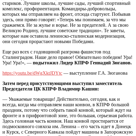
стариков. Лучшие школы, лучшие сады, лучший спортивный
комплекс, профориентация. Командиры-добровольцы,
которых мы отправляем на фронт, отсюда стартуют. Побывав
здесь, они прямо говорят: «Теперь мы понимаем, за что мы
сражаемся. Не за жулье и ворье. Не за предателей. А за свою
Великую Родину, лучшие советские традиции». Те заветы,
которые нам оставила ленинско-сталинская модернизация,
они сегодня прорастают новыми Победами.
Еще раз всех с годовщиной разгрома фашистов под
Сталинградом. Наше дело правое! Обязательно победим! Ура!
Ура! Ура!», —
подытожил Лидер КПРФ Геннадий Зюганов.
https://youtu.be/dWgXktJDYtc
— выступление Г.А. Зюганова
Затем перед присутствующими выступил заместитель
Председателя ЦК КПРФ Владимир Кашин:
— Уважаемые товарищи! Действительно, сегодня, как и
всегда, когда мы отправляем наши конвои, в КПРФ большой
праздник, потому что собрать такой конвой, который ждут на
фронте и в прифронтовой зоне, это большая, серьезная работа.
Здесь головная часть конвоя. Наш конвой простирается от
подмосковного совхоза им. Ленина – его часть идет в Донецк
и Курск, с Северного Кавказа пойдут машины в Запорожскую