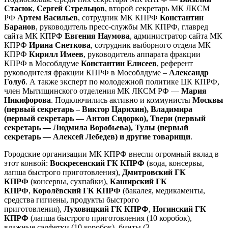
Стасюк
,
Сергей Стрельцов
, второй секретарь МК ЛКСМ
РФ
Артем Васильев
, сотрудник МК КПРФ
Константин
Баранов
, руководитель пресс-службы МК КПРФ, главред
сайта МК КПРФ
Евгения Наумова
, администратор сайта МК
КПРФ
Ирина Снеткова
, сотрудник выборного отдела МК
КПРФ
Кирилл Имеев
, руководитель аппарата фракции
КПРФ в Мособлдуме
Константин Елисеев
, референт
руководителя фракции КПРФ в Мособлдуме –
Александр
Голуб
. А также эксперт по молодежной политике ЦК КПРФ,
член Мытищинского отделения МК ЛКСМ РФ —
Мария
Никифорова
. Подключились активно и коммунисты
Москвы
(первый секретарь – Виктор Царихин), Владимира
(первый секретарь — Антон Сидорко), Твери (первый
секретарь — Людмила Воробьева), Тулы (первый
секретарь — Алексей Лебедев) и другие товарищи
.
Городские организации МК КПРФ внесли огромный вклад в
этот конвой:
Воскресенский ГК КПРФ
(вода, консервы,
лапша быстрого приготовления),
Дмитровский ГК
КПРФ
(консервы, сухпайки),
Каширский ГК
КПРФ
,
Королёвский ГК КПРФ
(бакалея, медикаменты,
средства гигиены, продукты быстрого
приготовления),
Луховицкий ГК КПРФ
,
Ногинский ГК
КПРФ
(лапша быстрого приготовления (10 коробок),
влажные салфетки (10 коробок), бинты (3