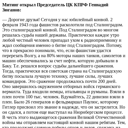
Митинг открыл Председатель ЦК КПРФ Геннадий
Зюганов:
— Дорогие друзья! Сегодня у нас юбилейный конвой. 2
февраля 1943 года фашистов расколотили под Сталинградом.
Это сталинградской конвой. Под Сталинградом во многом
решалась судьба нашей державы. Практически каждое утро
любой честный человек припадал ухом к радиоприемнику и
ждал сообщения именно о битве под Сталинградом. Потому,
что в прекрасно понимали, что, если фашистам удастся
перерезать Волгу, а на 80% моторы наших танков, самолетов и
машин обеспечивались за счет нефти, которую добывали в
Баку. Т.е. решался вопрос судьбы дальнейшего сражения.
Тогда, практически вся советская страна на Сталинградскую
битву посылала лучшую технику, лучшие силы, лучших
командиров. Это сражение продолжалось почти 200 дней.
Оно завершилось окружением отборных войск германского
вермахта. Туда входили немцы, итальянцы и румыны. Взяли в
плен почти 100 тыс. человек. Вдумайтесь, 22 дивизии взяли в
плен. Было 26 генералов и фельдмаршал Паулюс, которому
Гитлер присвоил это звание в надежде, что он застрелится. Но
он сдался, а потом еще выступал на Нюрнбергском процессе.
В честь этого выдающегося сражения Великой Отечественной
войны мы отправляем настоящий конвой нашим ребятам. Тем,
кто продолжает славные победы отцов и дедов, сражаясь на