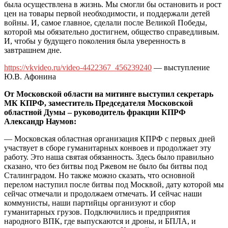
была осуществлена в жизнь. Мы смогли бы остановить и рост
цен на товары первой необходимости, и поддержали детей
войны. И, самое главное, сделали после Великой Победы,
которой мы обязательно достигнем, общество справедливым.
И, чтобы у будущего поколения была уверенность в
завтрашнем дне.
https://vkvideo.ru/video-4422367_456239240
— выступление
Ю.В. Афонина
От Московской области на митинге выступил секретарь
МК КПРФ, заместитель Председателя Московской
областной Думы – руководитель фракции КПРФ
Александр Наумов:
— Московская областная организация КПРФ с первых дней
участвует в сборе гуманитарных конвоев и продолжает эту
работу. Это наша святая обязанность. Здесь было правильно
сказано, что без битвы под Ржевом не было бы битвы под
Сталинградом. Но также можно сказать, что основной
перелом наступил после битвы под Москвой, дату которой мы
сейчас отмечали и продолжаем отмечать. И сейчас наши
коммунисты, наши партийцы организуют и сбор
гуманитарных грузов. Подключились и предприятия
народного ВПК, где выпускаются и дроны, и БПЛА, и