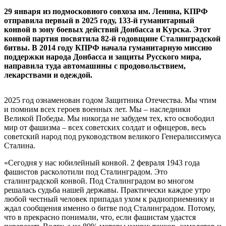
29 января из подмосковного совхоза им. Ленина, КПРФ
отправила первый в 2025 году, 133-й гуманитарный
конвой в зону боевых действий Донбасса и Курска. Этот
конвой партия посвятила 82-й годовщине Сталинградской
битвы. В 2014 году КПРФ начала гуманитарную миссию
поддержки народа Донбасса и защиты Русского мира,
направила туда автомашины с продовольствием,
лекарствами и одеждой.
2025 год ознаменован годом Защитника Отечества. Мы чтим
и помним всех героев военных лет. Мы – наследники
Великой Победы. Мы никогда не забудем тех, кто освободил
мир от фашизма – всех советских солдат и офицеров, весь
советский народ под руководством великого Генералиссимуса
Сталина.
«Сегодня у нас юбилейный конвой. 2 февраля 1943 года
фашистов расколотили под Сталинградом. Это
сталинградской конвой. Под Сталинградом во многом
решалась судьба нашей державы. Практически каждое утро
любой честный человек припадал ухом к радиоприемнику и
ждал сообщения именно о битве под Сталинградом. Потому,
что в прекрасно понимали, что, если фашистам удастся