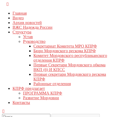
Перейти
КПРФ Мордовия
Мордовское Региональное отделение КПРФ
к
Главная
содержимому
Видео
Архив новостей
ВЖС Надежда России
Структура
Устав
Руководство
Секретариат Комитета МРО КПРФ
Бюро Мордовского рескома КПРФ
Комитет Мордовского республиканского
отделения КПРФ
Первые Секретари Мордовского обкома
ВКП (б) И КПСС
Первые секретари Мордовского рескома
КПРФ
Районные отделения
КПРФ предлагает
ПРОГРАММА КПРФ
Развитие Мордовии
Контакты