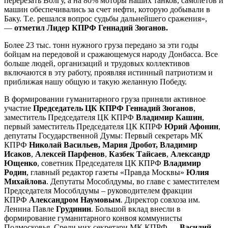
перерезать Волгу, а на 80% моторы наших танков, самолетов и
машин обеспечивались за счет нефти, которую добывали в
Баку. Т.е. решался вопрос судьбы дальнейшего сражения»,
—
отметил Лидер КПРФ Геннадий Зюганов.
Более 23 тыс. тонн нужного груза передано за эти годы
бойцам на передовой и сражающемуся народу Донбасса. Все
больше людей, организаций и трудовых коллективов
включаются в эту работу, проявляя истинный патриотизм и
приближая нашу общую и такую желанную Победу.
В формировании гуманитарного груза приняли активное
участие
Председатель ЦК КПРФ Геннадий Зюганов
,
заместитель Председателя ЦК КПРФ
Владимир Кашин
,
первый заместитель Председателя ЦК КПРФ
Юрий Афонин
,
депутаты Государственной Думы: Первый секретарь МК
КПРФ
Николай Васильев, Мария Дробот, Владимир
Исаков
,
Алексей Парфенов
,
Казбек Тайсаев
,
Александр
Ющенко
, советник Председателя ЦК КПРФ
Владимир
Родин
, главный редактор газеты «Правда Москвы»
Юлия
Михайлова
. Депутаты Мособлдумы, во главе с заместителем
Председателя Мособлдумы – руководителем фракции
КПРФ
Александром Наумовым
.
Директор совхоза им.
Ленина Павле
Грудинин
. Большой вклад внесли в
формирование гуманитарного конвоя коммунисты
Подмосковья. Среди них секретари МК КПРФ —
Василий