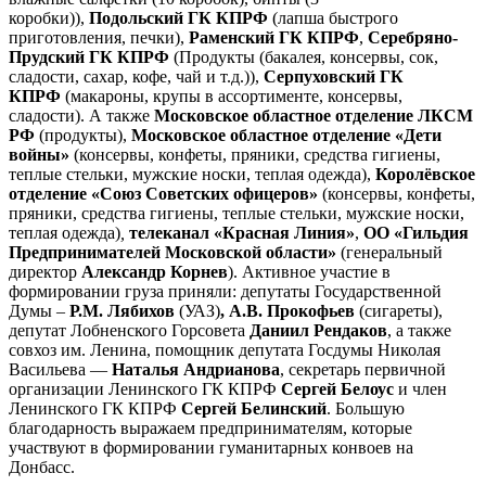
коробки)),
Подольский ГК КПРФ
(лапша быстрого
приготовления, печки),
Раменский ГК КПРФ
,
Серебряно-
Прудский ГК КПРФ
(Продукты (бакалея, консервы, сок,
сладости, сахар, кофе, чай и т.д.)),
Серпуховский ГК
КПРФ
(макароны, крупы в ассортименте, консервы,
сладости). А также
Московское областное отделение ЛКСМ
РФ
(продукты),
Московское областное отделение «Дети
войны»
(консервы, конфеты, пряники, средства гигиены,
теплые стельки, мужские носки, теплая одежда),
Королёвское
отделение «Союз Советских офицеров»
(консервы, конфеты,
пряники, средства гигиены, теплые стельки, мужские носки,
теплая одежда)
,
телеканал «Красная Линия»
,
ОО «Гильдия
Предпринимателей Московской области»
(генеральный
директор
Александр Корнев
). Активное участие в
формировании груза приняли: депутаты Государственной
Думы –
Р.М. Лябихов
(УАЗ)
, А.В. Прокофьев
(сигареты),
депутат Лобненского Горсовета
Даниил Рендаков
, а также
совхоз им. Ленина, помощник депутата Госдумы Николая
Васильева —
Наталья Андрианова
, секретарь первичной
организации Ленинского ГК КПРФ
Сергей Белоус
и член
Ленинского ГК КПРФ
Сергей Белинский
. Большую
благодарность выражаем предпринимателям, которые
участвуют в формировании гуманитарных конвоев на
Донбасс.