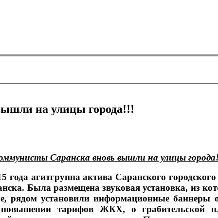
ышли на улицы города!!!
оммунисты Саранска вновь вышли на улицы города!
15 года агитгруппа актива Саранского городского
нска. Была размещена звуковая установка, из кот
е, рядом установили информационные баннеры 
 повышении тарифов ЖКХ, о грабительской пл