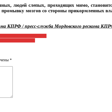
чных, людей слепых, проходящих мимо, становит
ю промывку мозгов со стороны прикормленных вл
ома КПРФ / пресс-служба Мордовского рескома КП
оказался в «долговой яме»
а в газете «Правда»
ечены
*