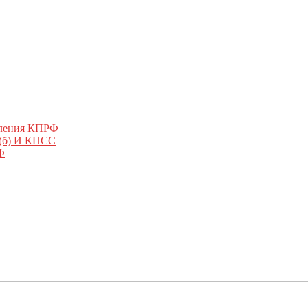
еления КПРФ
 (б) И КПСС
Ф