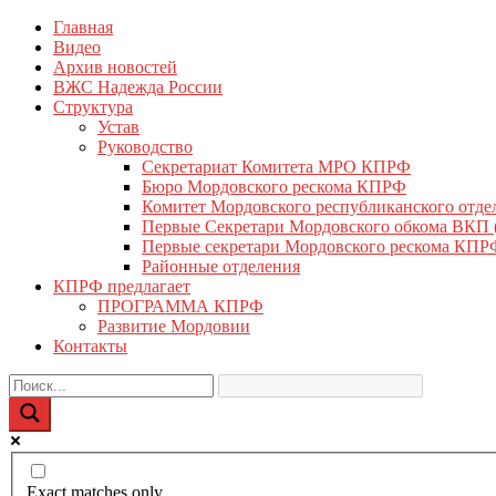
Перейти
Главная
КПРФ Мордовия
Мордовское Региональное отделение КПРФ
к
Видео
содержимому
Архив новостей
ВЖС Надежда России
Структура
Устав
Руководство
Секретариат Комитета МРО КПРФ
Бюро Мордовского рескома КПРФ
Комитет Мордовского республиканского отд
Первые Секретари Мордовского обкома ВКП
Первые секретари Мордовского рескома КПР
Районные отделения
КПРФ предлагает
ПРОГРАММА КПРФ
Развитие Мордовии
Контакты
Exact matches only