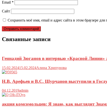
Email
*
Сайт
Сохранить моё имя, email и адрес сайта в этом браузере д
Связанные записи
Геннадий Зюганов в интервью «Красной Линии» д
15.02.2024
15.02.2024
Алина Хрипунова
Н.В. Арефьев и В.С. Шурчанов выступили в Госд
04.12.2019
admin
акция комсомольцев: Я знаю, как выглядит Знам