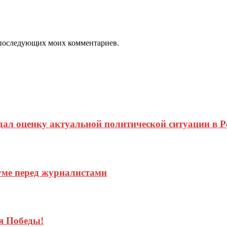
ля последующих моих комментариев.
ал оценку актуальной политической ситуации в Р
уме перед журналистами
я Победы!