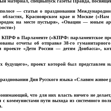
ый материал, спецвыпуск газеты Правда, посвяще
полосе — статьи о праздновании Международно
 областях, Красноярском крае и Москве («Нам 
ородок на месте пустыря», «Овации — юным ар
рости»)
КПРФ в Парламенте («КПРФ: парламентское проти
ованы отчеты об отправке 38-го гуманитарного
м проекте «Дети России — детям Донбасса», ко
 будущего», проект которой был представлен 
праздновании Дня Русского языка «Славим живое 
онимающий, что для них власть ничего не делает
л с коммунистами пути выхода из системного пол
а.