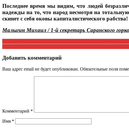
Последнее время мы видим, что людей безразли
надежды на то, что народ несмотря на тотальну
скинет с себя оковы капиталистического рабства!
Малыгин Михаил / 1-й секретарь Саранского горк
Навигация
«Антиростовщик» – cпециальный проект КПРФ.ру для тех, кто 
«Единой России» Знамя Победы не к лицу? Статья Д.Г. Новиков
по
записям
Добавить комментарий
Ваш адрес email не будет опубликован.
Обязательные поля пом
Комментарий
*
Имя
*