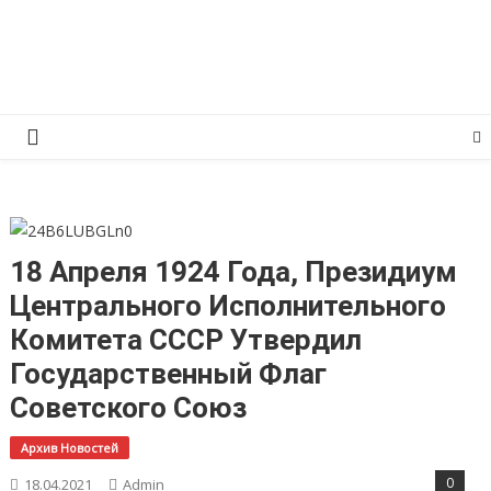
Перейти
КПРФ Мордовия
Мордовское Региональное отделение КПРФ
к
содержимому
18 Апреля 1924 Года, Президиум
Центрального Исполнительного
Комитета СССР Утвердил
Государственный Флаг
Советского Союз
Архив Новостей
0
18.04.2021
Admin