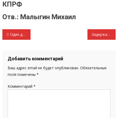
КПРФ
Отв.: Малыгин Михаил
Навигация
Один день депутата Госдумы РФ Дмитрия Викторовича Кузякина
Задержана первый заместитель министра спорта, молодежной политики и туризма Мордовии Наталья Помелова
по
записям
Добавить комментарий
Ваш адрес email не будет опубликован.
Обязательные
поля помечены
*
Комментарий
*