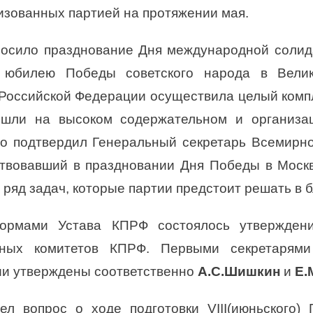
низованных партией на протяжении мая.
носило празднование Дня международной солид
 юбилею Победы советского народа в Велик
Российской Федерации осуществила целый комп
шли на высоком содержательном и организа
то подтвердил Генеральный секретарь Всемир
твовавший в праздновании Дня Победы в Москв
 ряд задач, которые партии предстоит решать в 
нормами Устава КПРФ состоялось утвержден
ьных комитетов КПРФ. Первыми секретарями
ии утверждены соответственно
А.С.Шишкин
и
Е.
ел вопрос о ходе подготовки
VIII
(июньского)