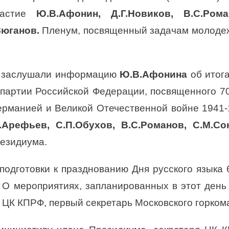
частие
Ю.В.Афонин, Д.Г.Новиков, В.С.Ром
Зюганов.
Пленум, посвященный задачам молодеж
я заслушали информацию
Ю.В.Афонина
об итог
партии Российской Федерации, посвященного 7
рманией и Великой Отечественной войне 1941-
.Арефьев, С.П.Обухов, В.С.Романов, С.М.С
езидиума.
одготовки к празднованию Дня русского языка 
.
О мероприятиях, запланированных в этот день
 ЦК КПРФ, первый секретарь Московского горком