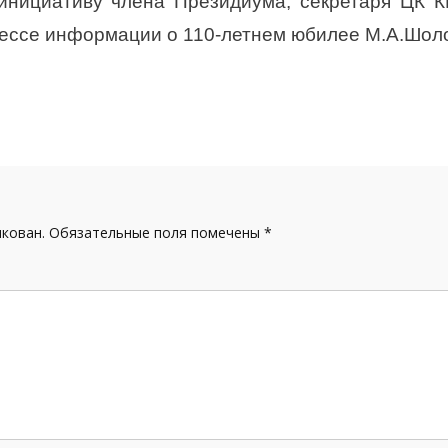
инициативу члена Президиума, секретаря ЦК
ессе информации о 110-летнем юбилее М.А.Шол
икован.
Обязательные поля помечены
*