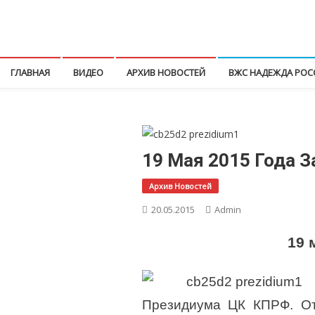
Перейти
к
КПРФ Мордовия
Мордовское Региональное отделение КПРФ
содержимому
ГЛАВНАЯ
ВИДЕО
АРХИВ НОВОСТЕЙ
ВЖС НАДЕЖДА РОС
19 Мая 2015 Года 
Архив Новостей
20.05.2015
Admin
19 
Президиума ЦК КПРФ. От