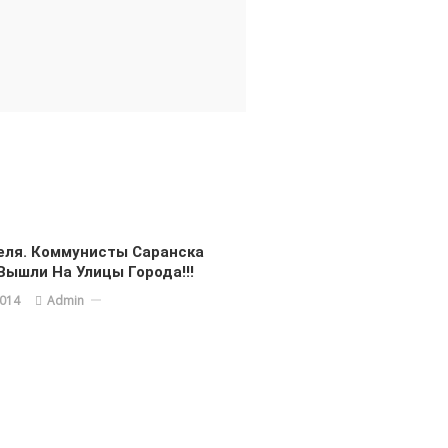
еля. Коммунисты Саранска
Вышли На Улицы Города!!!
2014
Admin