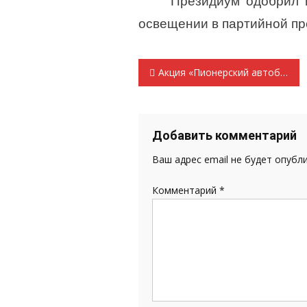
Президиум одобрил 
освещении в партийной пр
Навигация
Акция «Пионерский автобус»
по
записям
Добавить комментарий
Ваш адрес email не будет опубл
Комментарий
*