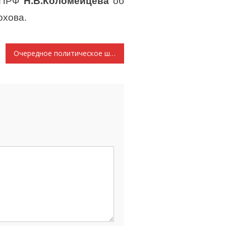
 КПРФ
Н.В.Коломейцева
об
охова.
Очередное политическое шулерство или губернаторские хлопоты